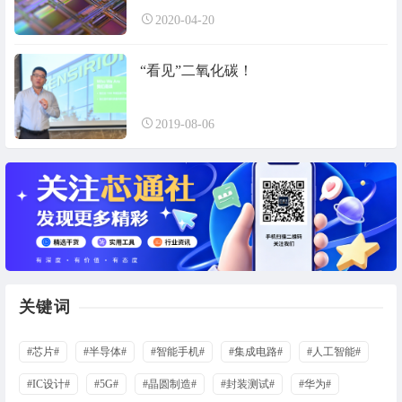
2020-04-20
“看见”二氧化碳！
2019-08-06
关键词
#芯片#
#半导体#
#智能手机#
#集成电路#
#人工智能#
#IC设计#
#5G#
#晶圆制造#
#封装测试#
#华为#