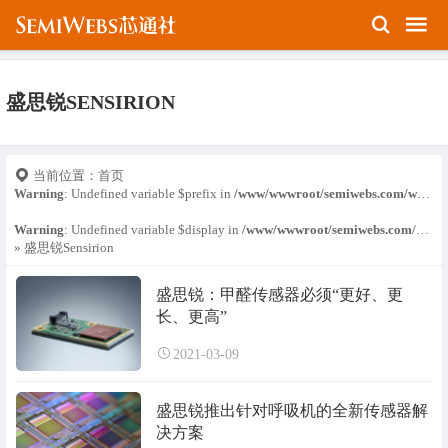
盛思锐SENSIRION
当前位置：
首页
Warning
: Undefined variable $prefix in
/www/wwwroot/semiwebs.com/wp-content/themes/Relive-Pro/public/basic-functions.php
Warning
: Undefined variable $display in
/www/wwwroot/semiwebs.com/wp-content/themes/Relive-Pro/public/basic-functions.php
» 盛思锐Sensirion
盛思锐：甲醛传感器必须“更好、更
长、更高”
2021-03-09
盛思锐推出针对呼吸机的全新传感器解
决方案