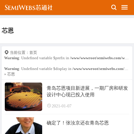
芯恩
当前位置：
首页
Warning
: Undefined variable $prefix in
/www/wwwroot/semiwebs.com/wp-content/themes/Relive-Pro/public/basic-functions.php
Warning
: Undefined variable $display in
/www/wwwroot/semiwebs.com/wp-content/themes/Relive-Pro/public/basic-functions.php
» 芯恩
青岛芯恩项目新进展，一期厂房和研发
设计中心现已投入使用
2021-01-07
确定了！张汝京还在青岛芯恩