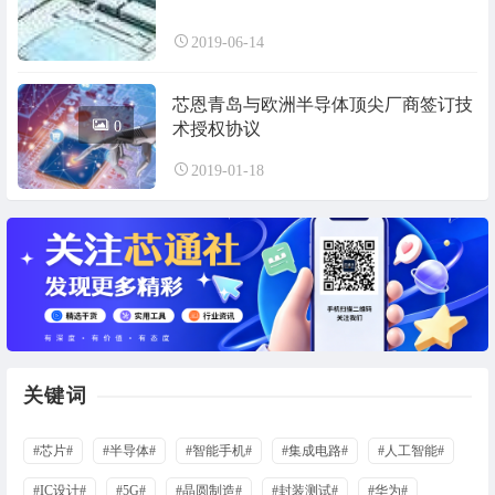
2019-06-14
芯恩青岛与欧洲半导体顶尖厂商签订技
0
术授权协议
2019-01-18
关键词
#芯片#
#半导体#
#智能手机#
#集成电路#
#人工智能#
#IC设计#
#5G#
#晶圆制造#
#封装测试#
#华为#