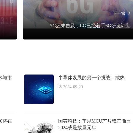
下一篇
5G还未普及，LG已经着手6G研发计划
术与市
半导体发展的另一个挑战 – 散热
2024-09-29
00将在
国芯科技：车规MCU芯片锋芒渐显
2024或是放量元年