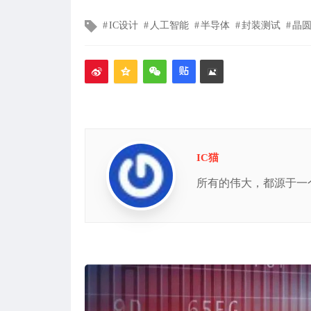
文
IC设计
人工智能
半导体
封装测试
晶
章
标
签
IC猫
所有的伟大，都源于一