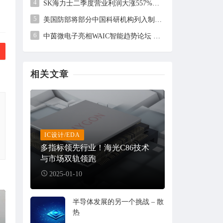
4
SK海力士二季度营业利润大涨557%，但未及市场预期
5
美国防部将部分中国科研机构列入制裁清单，中方回应
6
中茵微电子亮相WAIC智能趋势论坛 AI ASIC芯片定制平台赋能工业AI落地
相关文章
IC设计/EDA
多指标领先行业！海光C86技术
与市场双轨领跑
2025-01-10
半导体发展的另一个挑战 – 散
热