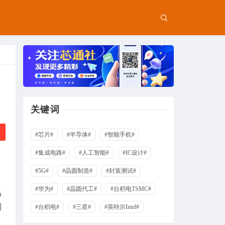
关键词
#芯片#
#半导体#
#智能手机#
#集成电路#
#人工智能#
#IC设计#
#5G#
#晶圆制造#
#封装测试#
#华为#
#晶圆代工#
#台积电TSMC#
净
利
#台积电#
#三星#
#英特尔Intel#