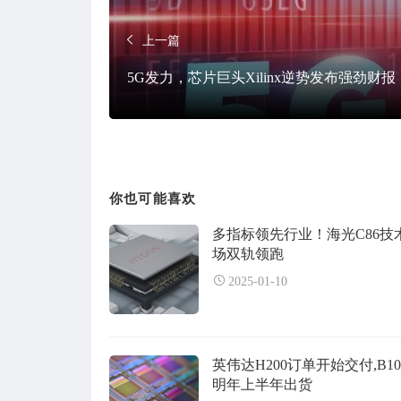
上一篇
5G发力，芯片巨头Xilinx逆势发布强劲财报
你也可能喜欢
多指标领先行业！海光C86技
场双轨领跑
2025-01-10
英伟达H200订单开始交付,B1
明年上半年出货