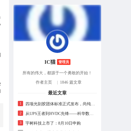
产
7
润
IC猫
管理员
所有的伟大，都源于一个勇敢的开始！
作者主页
|
1846 篇文章
2
归
最近文章
1
四项光刻胶团体标准正式发布，尚纯智造以设备商身份跻身标准起草席
2
从UPS王者到HVDC先锋——科华数据的“时代转身”
3
宇树科技上市了：8月10日申购