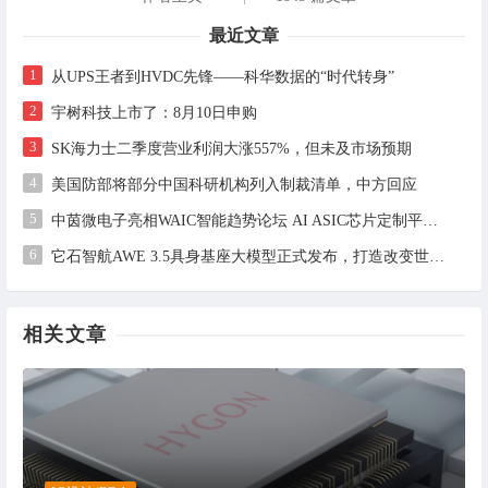
最近文章
1
从UPS王者到HVDC先锋——科华数据的“时代转身”
2
宇树科技上市了：8月10日申购
3
SK海力士二季度营业利润大涨557%，但未及市场预期
4
美国防部将部分中国科研机构列入制裁清单，中方回应
5
中茵微电子亮相WAIC智能趋势论坛 AI ASIC芯片定制平台赋能工业AI落地
6
它石智航AWE 3.5具身基座大模型正式发布，打造改变世界的物理AI
相关文章