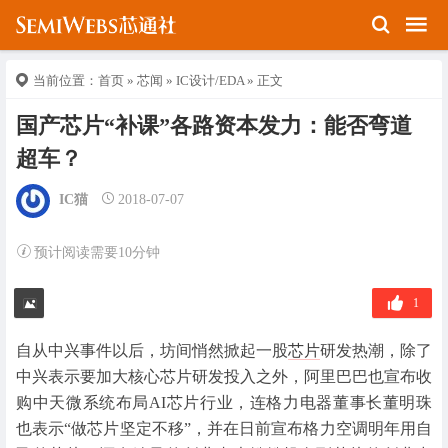
当前位置：
首页
»
芯闻
»
IC设计/EDA
» 正文
国产芯片“补课”各路资本发力：能否弯道
超车？
IC猫
2018-07-07
预计阅读需要10分钟
1
自从中兴事件以后，坊间悄然掀起一股
芯片
研发热潮，除了
中兴表示要加大核心芯片研发投入之外，阿里巴巴也宣布收
购中天微系统布局AI芯片行业，连格力电器董事长董明珠
也表示“做芯片坚定不移”，并在日前宣布格力空调明年用自