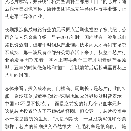
入芯片领域，并在明年格力空调将全部用上自己的芯片；随
后康佳集团也宣称，康佳集团将成立半导体科技事业部，正
式进军半导体产业。
长期跟踪集成电路行业的元禾原点近期也投资了寒武纪，公
司合伙人乐金鑫介绍，早在2005年时，国内就有一波集成电
路投资热潮，但那个时候从产业链到技术到人才再到市场都
不成熟，那一波只有小部分公司存活下来了。从整个芯片行
业的发展周期来看，基本上需要两至三年才能看到产品原
型，五年的时间做落地和推广，所以前前后后起码需要花上
八年的时间。
总体来看，投入成本高、门槛高、周期长，是芯片行业的特
点。金沙江创投董事总经理朱啸虎回应外界质疑时曾表示，
中国VC不是不投芯片，而是之前投的好几个都血本无归，
这使芯片投资陷入了不赚钱的怪圈。但实际上，芯片投资并
不一定是赔钱的生意。“只是周期长，一旦成功就像印钞票
那样，芯片的前期投入虽然很大，但毛利率是很高的。”施