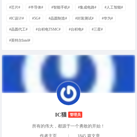
#芯片#
#半导体#
#智能手机#
#集成电路#
#人工智能#
#IC设计#
#5G#
#晶圆制造#
#封装测试#
#华为#
#晶圆代工#
#台积电TSMC#
#台积电#
#三星#
#英特尔Intel#
IC猫
管理员
所有的伟大，都源于一个勇敢的开始！
作者主页
|
1845 篇文章