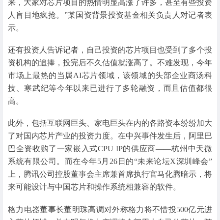
来，大家对芯片项目的热情明显高涨了许多，甚至有些投资
人盲目地疯抢。”某国资背景投资基金相关负责人对记者表
示。
还有投资人告诉记者，自己投资的芯片项目也受到了多个投
资机构的追捧，投完后不久估值就涨高了。不难发现，今年
市场上最热的当属AI芯片领域，该领域的头部企业商汤科
技、寒武纪等今年以来已进行了多轮融资，而且估值都很
高。
此外，包括互联网巨头、家电巨头在内的各路资本纷纷加大
了对国内芯片产业的投资力度。在中兴事件发生后，阿里巴
巴全资收购了一家嵌入式CPU IP的供应商——杭州中天微
系统有限公司。而在今年5月26日的“未来论坛X深圳峰会”
上，腾讯公司控股董事会主席兼首席执行官马化腾暗示，将
来可能设计与中国芯片和操作系统相兼容的软件。
格力电器董事长董明珠高调对外称格力将不惜投500亿元进