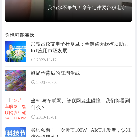
英特尔不争气！摩尔定律要台积电守
你也可能喜欢
加贺富仪艾电子杜复旦：全链路无线模块助力
IoT应用市场发展
2022-11-12
额温枪背后的江湖争战
2020-03-05
当5G与车联网、智联网发生碰撞，我们将看到
什么？
2019-11-01
谷歌领衔！一次覆盖100W+ AIoT开发者，认准
这个科技节！