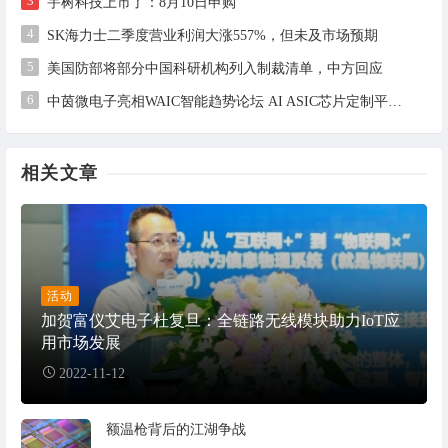
3
宇树科技上市了：8月10日申购
4
SK海力士二季度营业利润大涨557%，但未及市场预期
5
美国防部将部分中国科研机构列入制裁清单，中方回应
6
中茵微电子亮相WAIC智能趋势论坛 AI ASIC芯片定制平台赋能工业AI落地
相关文章
活动
加贺富仪艾电子杜复旦：全链路无线模块助力IoT应
用市场发展
2022-11-12
额温枪背后的江湖争战