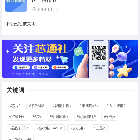
2019-10-28
评论已经被关闭。
关键词
#芯片#
#半导体#
#智能手机#
#集成电路#
#人工智能#
#IC设计#
#5G#
#晶圆制造#
#封装测试#
#华为#
#晶圆代工#
#台积电TSMC#
#台积电#
#三星#
#英特尔Intel#