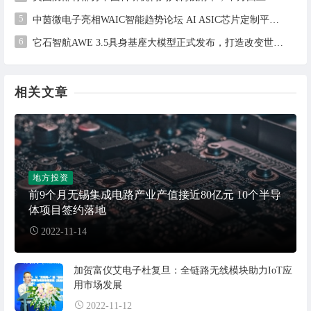
5
中茵微电子亮相WAIC智能趋势论坛 AI ASIC芯片定制平台赋能工业AI落地
6
它石智航AWE 3.5具身基座大模型正式发布，打造改变世界的物理AI
相关文章
地方投资
前9个月无锡集成电路产业产值接近80亿元 10个半导
体项目签约落地
2022-11-14
加贺富仪艾电子杜复旦：全链路无线模块助力IoT应
用市场发展
2022-11-12