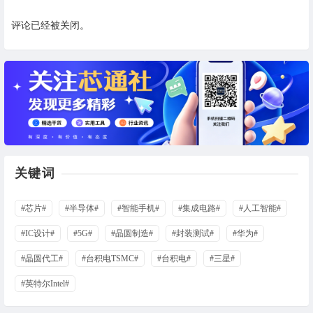
评论已经被关闭。
关键词
#芯片#
#半导体#
#智能手机#
#集成电路#
#人工智能#
#IC设计#
#5G#
#晶圆制造#
#封装测试#
#华为#
#晶圆代工#
#台积电TSMC#
#台积电#
#三星#
#英特尔Intel#