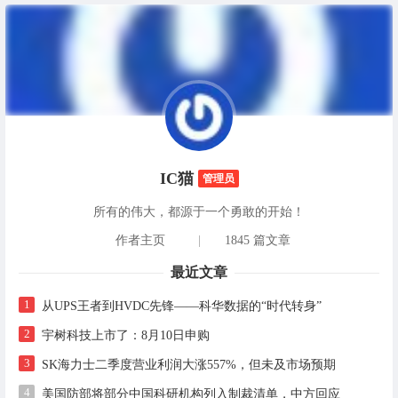
IC猫
管理员
所有的伟大，都源于一个勇敢的开始！
作者主页
|
1845 篇文章
最近文章
1
从UPS王者到HVDC先锋——科华数据的“时代转身”
2
宇树科技上市了：8月10日申购
3
SK海力士二季度营业利润大涨557%，但未及市场预期
4
美国防部将部分中国科研机构列入制裁清单，中方回应