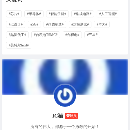
#芯片#
#半导体#
#智能手机#
#集成电路#
#人工智能#
#IC设计#
#5G#
#晶圆制造#
#封装测试#
#华为#
#晶圆代工#
#台积电TSMC#
#台积电#
#三星#
#英特尔Intel#
IC猫
管理员
所有的伟大，都源于一个勇敢的开始！