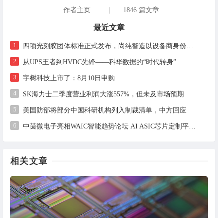
作者主页
|
1846 篇文章
最近文章
1
四项光刻胶团体标准正式发布，尚纯智造以设备商身份跻身标准起草席
2
从UPS王者到HVDC先锋——科华数据的“时代转身”
3
宇树科技上市了：8月10日申购
4
SK海力士二季度营业利润大涨557%，但未及市场预期
5
美国防部将部分中国科研机构列入制裁清单，中方回应
6
中茵微电子亮相WAIC智能趋势论坛 AI ASIC芯片定制平台赋能工业AI落地
相关文章