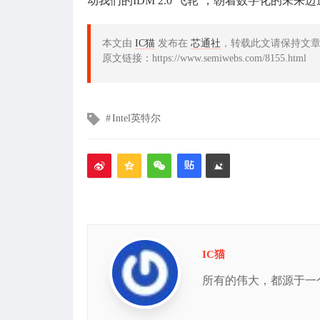
动我们的IDM 2.0‘飞轮’，朝着数字化的未来迈
本文由
IC猫
发布在
芯通社
，转载此文请保持文
原文链接：https://www.semiwebs.com/8155.html
文
Intel英特尔
章
标
签
IC猫
所有的伟大，都源于一