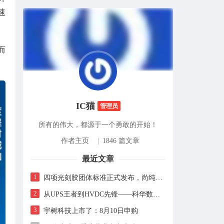
速
而
IC猫
管理员
所有的伟大，都源于一个勇敢的开始！
作者主页
|
1846 篇文章
最近文章
1
四项光刻胶团体标准正式发布，尚纯智造以设备商身份跻身标准起草席
2
从UPS王者到HVDC先锋——科华数据的“时代转身”
3
宇树科技上市了：8月10日申购