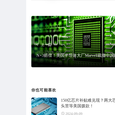
上一篇
N+3赔偿！美国半导体大厂Marvell裁撤中
你也可能喜欢
150亿芯片补贴难兑现？两大
头苦等美国拨款！
2024-09-09