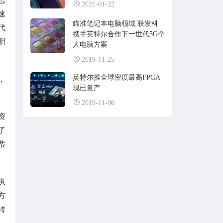
2021-01-22
速
瞄准笔记本电脑领域 联发科
代
携手英特尔合作下一世代5G个
明
人电脑方案
2019-11-25
英特尔推全球密度最高FPGA
，
现已量产
2019-11-06
资
了
蒂
执
方
转