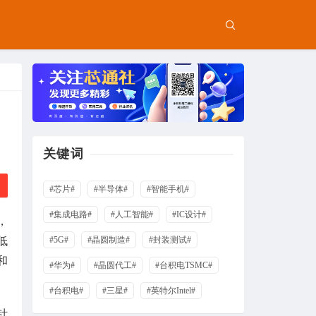
关键词
#芯片#
#半导体#
#智能手机#
#集成电路#
#人工智能#
#IC设计#
，
低
#5G#
#晶圆制造#
#封装测试#
和
#华为#
#晶圆代工#
#台积电TSMC#
#台积电#
#三星#
#英特尔Intel#
针