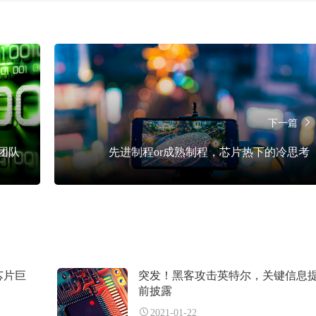
下一篇
国团队
先进制程or成熟制程，芯片热下的冷思考
芯片巨
突发！黑客攻击英特尔，关键信息
前披露
2021-01-22