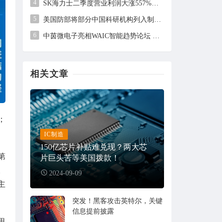
4
SK海力士二季度营业利润大涨557%，但未及市场预期
5
美国防部将部分中国科研机构列入制裁清单，中方回应
6
中茵微电子亮相WAIC智能趋势论坛 AI ASIC芯片定制平台赋能工业AI落地
相关文章
；
IC制造
150亿芯片补贴难兑现？两大芯
第
片巨头苦等美国拨款！
。
2024-09-09
主
突发！黑客攻击英特尔，关键
信息提前披露
思