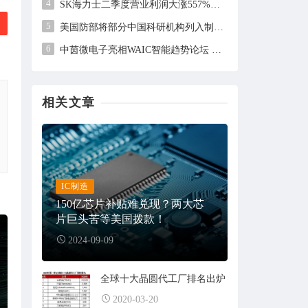
4
SK海力士二季度营业利润大涨557%，但未及市场预期
5
美国防部将部分中国科研机构列入制裁清单，中方回应
6
中茵微电子亮相WAIC智能趋势论坛 AI ASIC芯片定制平台赋能工业AI落地
相关文章
IC制造
150亿芯片补贴难兑现？两大芯
片巨头苦等美国拨款！
2024-09-09
全球十大晶圆代工厂排名出炉
2020-03-20