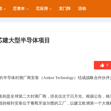
闻
芯资本
芯应用
龙门阵
活动
芯建大型半导体项目
0
体封测厂商安靠（Amkor Technology）结成战略合作伙伴
靠则是全球第二大封测厂商，排名仅次于日月光。根据公告，格
产线转移到安靠位于葡萄牙波尔图的工厂，以建立欧洲第一个大规