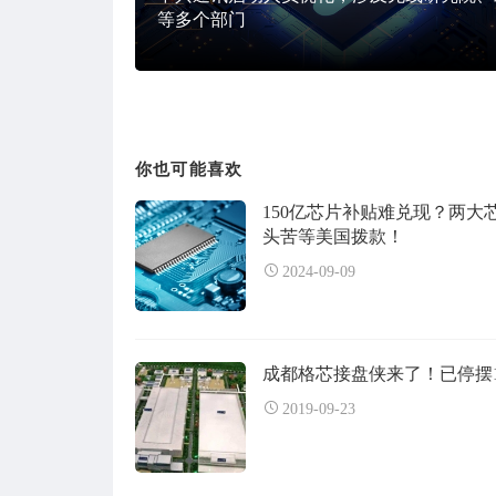
等多个部门
你也可能喜欢
150亿芯片补贴难兑现？两大
头苦等美国拨款！
2024-09-09
成都格芯接盘侠来了！已停摆
2019-09-23