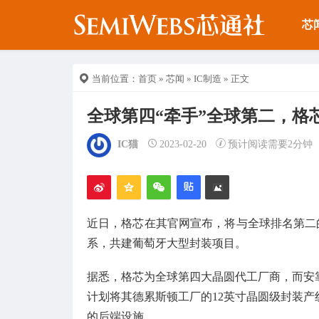
芯
当前位置：
首页
»
芯闻
»
IC制造
» 正文
全球第四“牵手”全球第二，格
IC猫
2023-02-20
预计阅读需要2分钟
近日，格芯在其官网宣布，将与全球排名第二的半导
系，共建葡萄牙大型封装项目。
据悉，格芯为全球第四大晶圆代工厂商，而安
计划将其德累斯顿工厂的12英寸晶圆级封装
的后端设施。