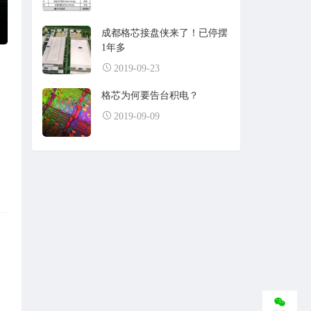
成都格芯接盘侠来了！已停摆
1年多
2019-09-23
格芯为何要告台积电？
2019-09-09