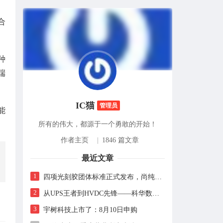
合
种
端
IC猫
管理员
能
所有的伟大，都源于一个勇敢的开始！
作者主页
|
1846 篇文章
最近文章
1
四项光刻胶团体标准正式发布，尚纯智造以设备商身份跻身标准起草席
2
从UPS王者到HVDC先锋——科华数据的“时代转身”
3
宇树科技上市了：8月10日申购