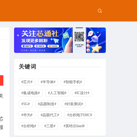
关键词
#芯片#
#半导体#
#智能手机#
#集成电路#
#人工智能#
#IC设计#
关
#5G#
#晶圆制造#
#封装测试#
#华为#
#晶圆代工#
#台积电TSMC#
芯
#台积电#
#三星#
#英特尔Intel#
模