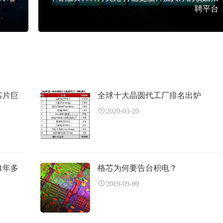
聘平台
芯片巨
全球十大晶圆代工厂排名出炉
2020-03-20
1年多
格芯为何要告台积电？
2019-09-09