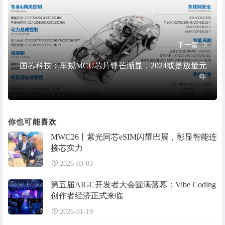
下一篇
国芯科技：车规MCU芯片锋芒渐显，2024或是放量元
年
你也可能喜欢
MWC26丨紫光同芯eSIM闪耀巴展，彰显智能连
接芯实力
2026-03-03
第五届AIGC开发者大会圆满落幕：Vibe Coding
创作者经济正式来临
2026-01-19