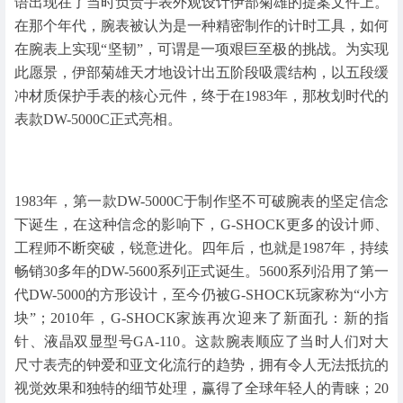
语出现在了当时负责手表外观设计伊部菊雄的提案文件上。
在那个年代，腕表被认为是一种精密制作的计时工具，如何
在腕表上实现“坚韧”，可谓是一项艰巨至极的挑战。为实现
此愿景，伊部菊雄天才地设计出五阶段吸震结构，以五段缓
冲材质保护手表的核心元件，终于在1983年，那枚划时代的
表款DW-5000C正式亮相。
1983年，第一款DW-5000C于制作坚不可破腕表的坚定信念
下诞生，在这种信念的影响下，G-SHOCK更多的设计师、
工程师不断突破，锐意进化。四年后，也就是1987年，持续
畅销30多年的DW-5600系列正式诞生。5600系列沿用了第一
代DW-5000的方形设计，至今仍被G-SHOCK玩家称为“小方
块”；2010年，G-SHOCK家族再次迎来了新面孔：新的指
针、液晶双显型号GA-110。这款腕表顺应了当时人们对大
尺寸表壳的钟爱和亚文化流行的趋势，拥有令人无法抵抗的
视觉效果和独特的细节处理，赢得了全球年轻人的青睐；20