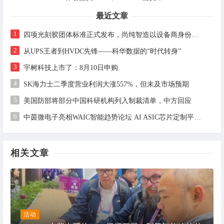
最近文章
1
四项光刻胶团体标准正式发布，尚纯智造以设备商身份跻身标准起草席
2
从UPS王者到HVDC先锋——科华数据的“时代转身”
3
宇树科技上市了：8月10日申购
4
SK海力士二季度营业利润大涨557%，但未及市场预期
5
美国防部将部分中国科研机构列入制裁清单，中方回应
6
中茵微电子亮相WAIC智能趋势论坛 AI ASIC芯片定制平台赋能工业AI落地
相关文章
活动