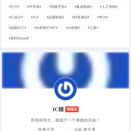
#芯片#
#半导体#
#智能手机#
#集成电路#
#人工智能#
#IC设计#
#5G#
#晶圆制造#
#封装测试#
#华为#
#晶圆代工#
#台积电TSMC#
#台积电#
#三星#
#英特尔Intel#
IC猫
管理员
所有的伟大，都源于一个勇敢的开始！
作者主页
|
1846 篇文章