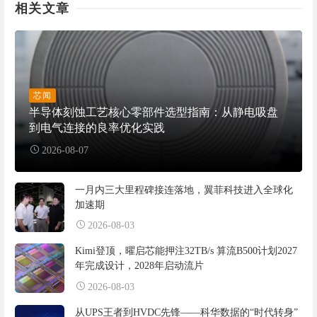
相关文章
芯闻
半导体刻蚀工艺核心零部件选型指南：从静电吸盘
到电气连接的良率优化实践
2026-08-07
一月内三大里程碑接连落地，翼菲科技进入全球化
加速期
2026-08-03
Kimi登顶，曜启芯能押注32TB/s 算流B500计划2027
年完成设计，2028年启动流片
2026-08-03
从UPS王者到HVDC先锋——科华数据的“时代转身”