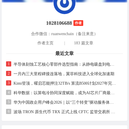
1028106688
作者
合作微信：ruanwenchain（备注来意）
作者主页
|
183 篇文章
最近文章
1
半导体刻蚀工艺核心零部件选型指南：从静电吸盘到电气连接的良率优化实践
2
一月内三大里程碑接连落地，翼菲科技进入全球化加速期
3
Kimi登顶，曜启芯能押注32TB/s 算流B500计划2027年完成设计，2028年启动流片
4
科华数据：以算电冷协同深度赋能，成为AI芯片厂商最值得信赖的算力基础设施合作伙伴
5
华为中国政企用户峰会2026｜以“三个转变”驱动服务体系全面升级
6
波场 TRON 原生代币 TRX 正式上线 CFTC 监管交易所 Bitnomial，开启合规期货交易新篇章