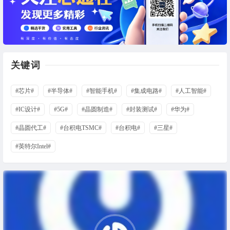
关键词
#芯片#
#半导体#
#智能手机#
#集成电路#
#人工智能#
#IC设计#
#5G#
#晶圆制造#
#封装测试#
#华为#
#晶圆代工#
#台积电TSMC#
#台积电#
#三星#
#英特尔Intel#