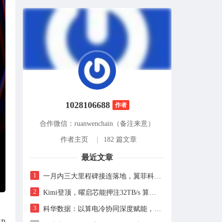
1028106688
作者
合作微信：ruanwenchain（备注来意）
作者主页
|
182 篇文章
最近文章
1
一月内三大里程碑接连落地，翼菲科技进入全球化加速期
2
Kimi登顶，曜启芯能押注32TB/s 算流B500计划2027年完成设计，2028年启动流片
、
3
科华数据：以算电冷协同深度赋能，成为AI芯片厂商最值得信赖的算力基础设施合作伙伴