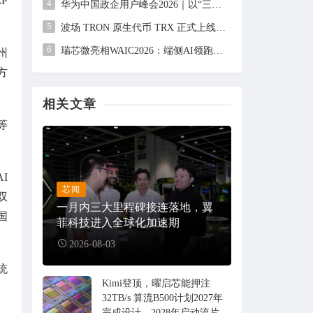
P
4
华为中国政企用户峰会2026｜以“三个转变”驱动服务体系全面升级
5
波场 TRON 原生代币 TRX 正式上线 CFTC 监管交易所 Bitnomial，开启合规期货交易新篇章
6
瑞芯微亮相WAIC2026：端侧AI领跑者，成熟方案全面落地
州
方
相关文章
等
I
芯闻
双
一月内三大里程碑接连落地，翼
国
菲科技进入全球化加速期
2026-08-03
统
Kimi登顶，曜启芯能押注
32TB/s 算流B500计划2027年
完成设计，2028年启动流片