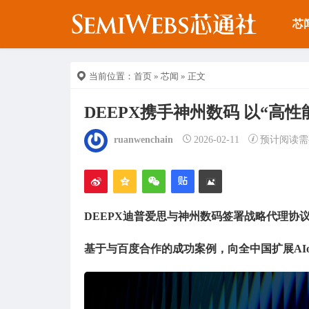
芯
当前位置：
首页
»
芯闻
» 正文
DEEPX携手神州数码 以“高性
ruanwenchain
2026-02-11
预计阅读需
DEEPX
迪普爱思
与
神州
数
码签
署
战
略代理
协
基于
与
百度
合作的成功案例，向全中
国
扩
展
AI