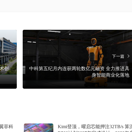
下一篇
术创
中科第五纪月内连获两轮数亿元融资 全力推进具
身智能商业化落地
翼菲科
Kimi登顶，曜启芯能押注32TB/s 算