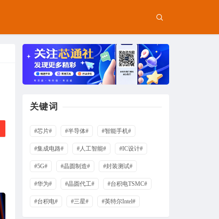
关键词
#芯片#
#半导体#
#智能手机#
#集成电路#
#人工智能#
#IC设计#
#5G#
#晶圆制造#
#封装测试#
#华为#
#晶圆代工#
#台积电TSMC#
#台积电#
#三星#
#英特尔Intel#