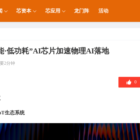
闻
芯资本
芯应用
龙门阵
活动
能·低功耗”AI芯片加速物理AI落地
要2分钟
0
议
oT生
态
系
统