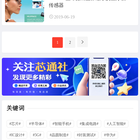
传感器
2019-06-19
分
1
2
页
导
航
关键词
#芯片#
#半导体#
#智能手机#
#集成电路#
#人工智能#
#IC设计#
#5G#
#晶圆制造#
#封装测试#
#华为#