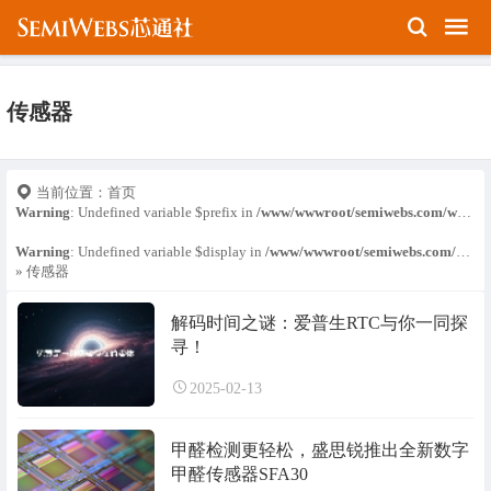
传感器
当前位置：
首页
Warning
: Undefined variable $prefix in
/www/wwwroot/semiwebs.com/wp-content/themes/Relive-Pro/public/basic-functions.php
Warning
: Undefined variable $display in
/www/wwwroot/semiwebs.com/wp-content/themes/Relive-Pro/public/basic-functions.php
» 传感器
解码时间之谜：爱普生RTC与你一同探
寻！
2025-02-13
甲醛检测更轻松，盛思锐推出全新数字
甲醛传感器SFA30