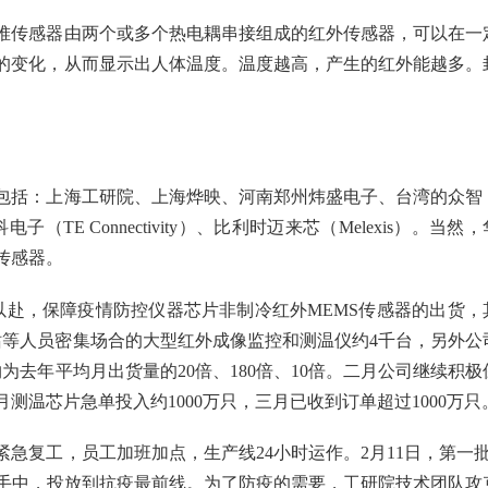
堆传感器由两个或多个热电耦串接组成的红外传感器，可以在一
的变化，从而显示出人体温度。温度越高，产生的红外能越多。
包括：上海工研院、上海烨映、河南郑州炜盛电子、台湾的众智
电子（TE Connectivity）、比利时迈来芯（Melexis）。当然，
传感器。
以赴，保障疫情防控仪器芯片非制冷红外MEMS传感器的出货，
站等人员密集场合的大型红外成像监控和测温仪约4千台，另外公
去年平均月出货量的20倍、180倍、10倍。二月公司继续积极
温芯片急单投入约1000万只，三月已收到订单超过1000万只
急复工，员工加班加点，生产线24小时运作。2月11日，第一批
客户手中，投放到抗疫最前线。为了防疫的需要，工研院技术团队攻