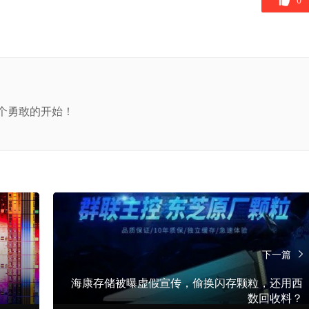
0
个勇敢的开始！
下一篇
海康存储被曝虚假宣传，偷换闪存颗粒，还用西
数回收料？