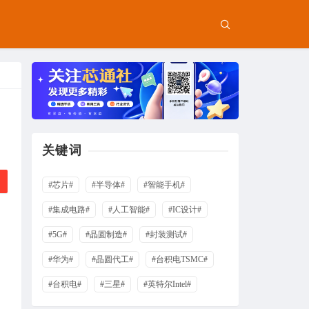
关键词
#芯片#
#半导体#
#智能手机#
#集成电路#
#人工智能#
#IC设计#
#5G#
#晶圆制造#
#封装测试#
#华为#
#晶圆代工#
#台积电TSMC#
#台积电#
#三星#
#英特尔Intel#