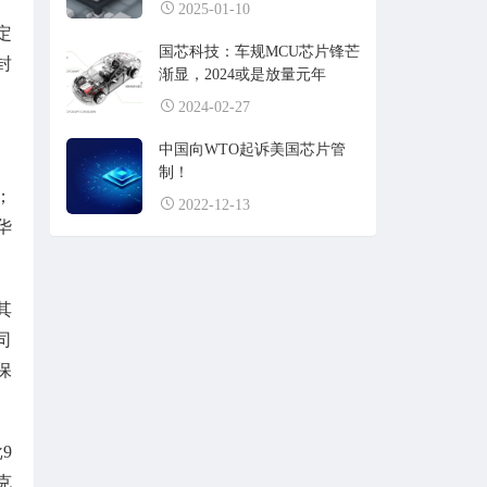
2025-01-10
定
国芯科技：车规MCU芯片锋芒
封
渐显，2024或是放量元年
2024-02-27
中国向WTO起诉美国芯片管
制！
；
2022-12-13
华
其
司
保
。
9
克