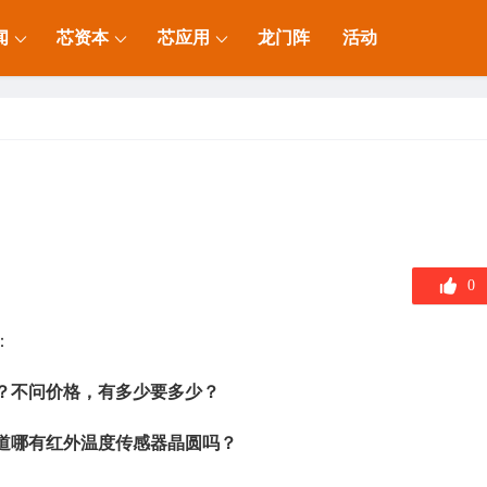
闻
芯资本
芯应用
龙门阵
活动
0
：
？不问价格，有多少要多少？
道哪有红外温度传感器晶圆吗？