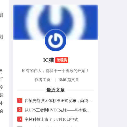
测
测
IC猫
管理员
所有的伟大，都源于一个勇敢的开始！
号
打
作者主页
|
1846 篇文章
控
最近文章
实
1
四项光刻胶团体标准正式发布，尚纯智造以设备商身份跻身标准起草席
外
2
从UPS王者到HVDC先锋——科华数据的“时代转身”
的
3
宇树科技上市了：8月10日申购