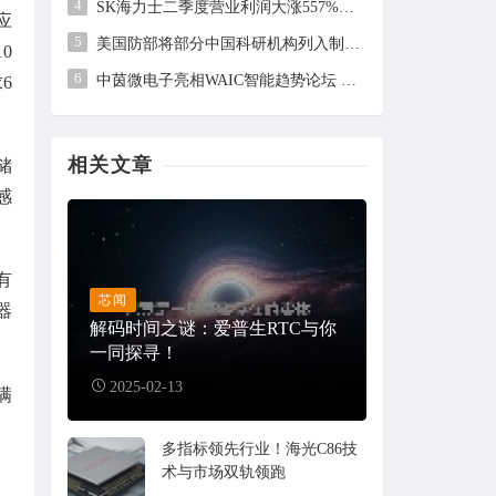
4
SK海力士二季度营业利润大涨557%，但未及市场预期
应
5
美国防部将部分中国科研机构列入制裁清单，中方回应
0
6
中茵微电子亮相WAIC智能趋势论坛 AI ASIC芯片定制平台赋能工业AI落地
6
相关文章
储
感
有
芯闻
器
解码时间之谜：爱普生RTC与你
一同探寻！
2025-02-13
满
多指标领先行业！海光C86技
术与市场双轨领跑