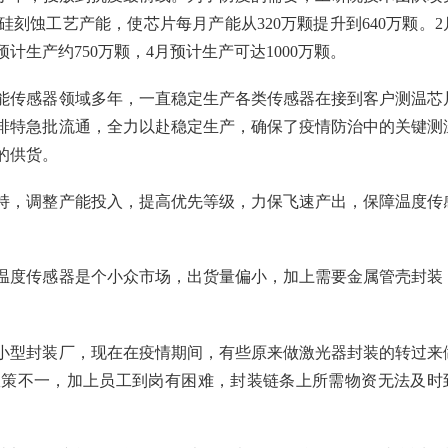
刻蚀工艺产能，使芯片每月产能从320万颗提升到640万颗。2
计生产约750万颗，4月预计生产可达1000万颗。
能传感器领域多年，一直稳定生产各类传感器在接到客户测温芯
排特急批流通，全力以赴稳定生产，确保了疫情防治中的关键测
的供货。
持，调整产能投入，提高优先等级，力保飞速产出，保障温度传
温度传感器是个小众市场，出货量偏小，加上需要金属管壳封装
小型封装厂，现在在疫情期间，有些原来做激光器封装的转过来
政策不一，加上员工到岗有困难，封装链条上所需物资无法及时