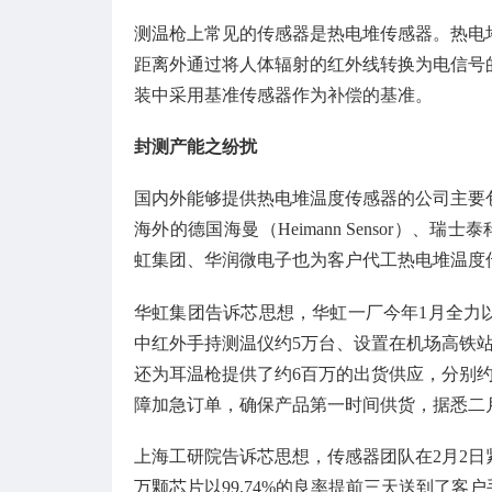
测温枪上常见的传感器是热电堆传感器。热电
距离外通过将人体辐射的红外线转换为电信号
装中采用基准传感器作为补偿的基准。
封测产能之纷扰
国内外能够提供热电堆温度传感器的公司主要
海外的德国海曼（Heimann Sensor）、瑞士泰科
虹集团、华润微电子也为客户代工热电堆温度
华虹集团告诉芯思想，华虹一厂今年1月全力
中红外手持测温仪约5万台、设置在机场高铁
还为耳温枪提供了约6百万的出货供应，分别约为
障加急订单，确保产品第一时间供货，据悉二月测
上海工研院告诉芯思想，传感器团队在2月2日紧
万颗芯片以99.74%的良率提前三天送到了