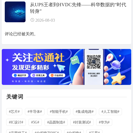
从UPS王者到HVDC先锋——科华数据的“时代
转身”
2026-08-03
评论已经被关闭。
关键词
#芯片#
#半导体#
#智能手机#
#集成电路#
#人工智能#
#IC设计#
#5G#
#晶圆制造#
#封装测试#
#华为#