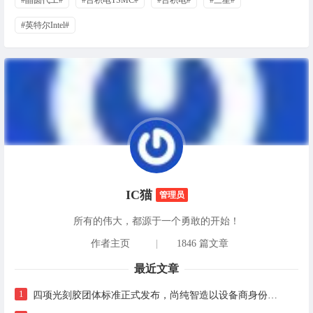
#晶圆代工#
#台积电TSMC#
#台积电#
#三星#
#英特尔Intel#
IC猫
管理员
所有的伟大，都源于一个勇敢的开始！
作者主页
|
1846 篇文章
最近文章
1
四项光刻胶团体标准正式发布，尚纯智造以设备商身份跻身标准起草席