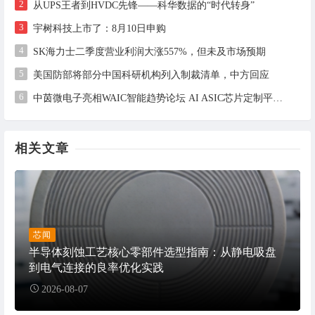
2
从UPS王者到HVDC先锋——科华数据的“时代转身”
3
宇树科技上市了：8月10日申购
4
SK海力士二季度营业利润大涨557%，但未及市场预期
5
美国防部将部分中国科研机构列入制裁清单，中方回应
6
中茵微电子亮相WAIC智能趋势论坛 AI ASIC芯片定制平台赋能工业AI落地
相关文章
芯闻
半导体刻蚀工艺核心零部件选型指南：从静电吸盘
到电气连接的良率优化实践
2026-08-07