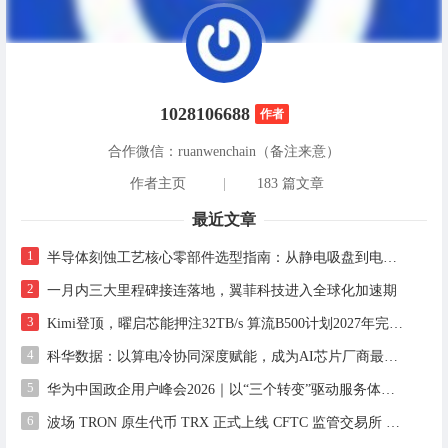
1028106688
作者
合作微信：ruanwenchain（备注来意）
作者主页
|
183 篇文章
最近文章
1
半导体刻蚀工艺核心零部件选型指南：从静电吸盘到电气连接的良率优化实践
2
一月内三大里程碑接连落地，翼菲科技进入全球化加速期
3
Kimi登顶，曜启芯能押注32TB/s 算流B500计划2027年完成设计，2028年启动流片
4
科华数据：以算电冷协同深度赋能，成为AI芯片厂商最值得信赖的算力基础设施合作伙伴
5
华为中国政企用户峰会2026｜以“三个转变”驱动服务体系全面升级
6
波场 TRON 原生代币 TRX 正式上线 CFTC 监管交易所 Bitnomial，开启合规期货交易新篇章