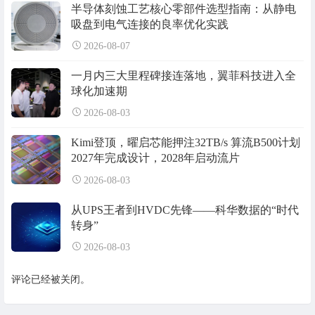
半导体刻蚀工艺核心零部件选型指南：从静电
吸盘到电气连接的良率优化实践
2026-08-07
一月内三大里程碑接连落地，翼菲科技进入全
球化加速期
2026-08-03
Kimi登顶，曜启芯能押注32TB/s 算流B500计划
2027年完成设计，2028年启动流片
2026-08-03
从UPS王者到HVDC先锋——科华数据的“时代
转身”
2026-08-03
评论已经被关闭。