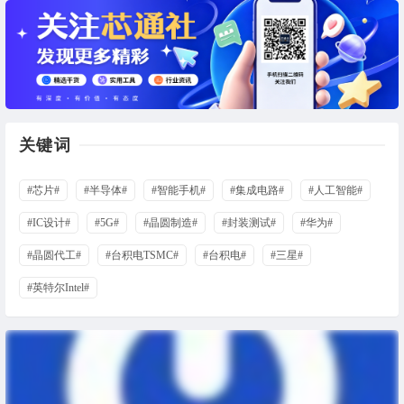
关键词
#芯片#
#半导体#
#智能手机#
#集成电路#
#人工智能#
#IC设计#
#5G#
#晶圆制造#
#封装测试#
#华为#
#晶圆代工#
#台积电TSMC#
#台积电#
#三星#
#英特尔Intel#