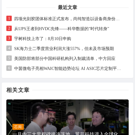
最近文章
1
四项光刻胶团体标准正式发布，尚纯智造以设备商身份跻身标准起草席
2
从UPS王者到HVDC先锋——科华数据的“时代转身”
3
宇树科技上市了：8月10日申购
4
SK海力士二季度营业利润大涨557%，但未及市场预期
5
美国防部将部分中国科研机构列入制裁清单，中方回应
6
中茵微电子亮相WAIC智能趋势论坛 AI ASIC芯片定制平台赋能工业AI落地
相关文章
芯闻
一月内三大里程碑接连落地，翼菲科技进入全球化