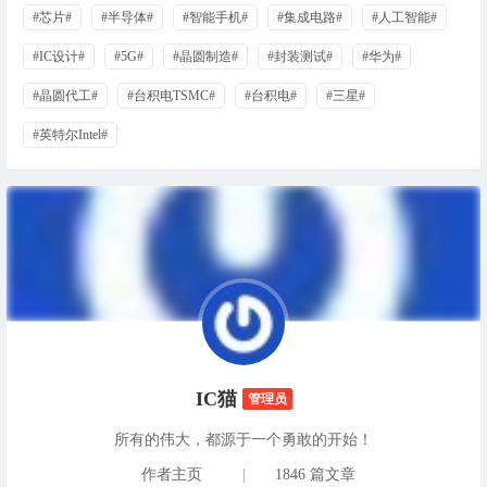
#芯片#
#半导体#
#智能手机#
#集成电路#
#人工智能#
#IC设计#
#5G#
#晶圆制造#
#封装测试#
#华为#
#晶圆代工#
#台积电TSMC#
#台积电#
#三星#
#英特尔Intel#
IC猫
管理员
所有的伟大，都源于一个勇敢的开始！
作者主页
|
1846 篇文章