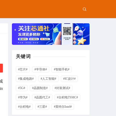
关键词
#芯片#
#半导体#
#智能手机#
#集成电路#
#人工智能#
#IC设计#
城
n
#5G#
#晶圆制造#
#封装测试#
#华为#
#晶圆代工#
#台积电TSMC#
#台积电#
#三星#
#英特尔Intel#