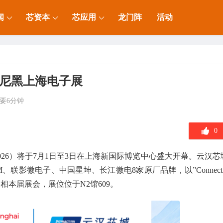
闻
芯资本
芯应用
龙门阵
活动
慕尼黑上海电子展
要6分钟
0
anghai 2026）将于7月1日至3日在上海新国际博览中心盛大开幕。云汉芯
联影微电子、中国星坤、长江微电8家原厂品牌，以”Connecti
ce”为主题共同亮相本届展会，展位位于N2馆609。