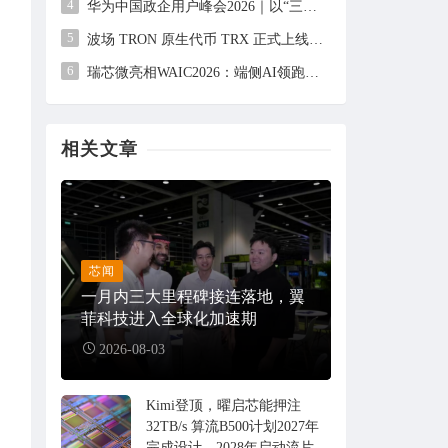
4
华为中国政企用户峰会2026｜以“三个转变”驱动服务体系全面升级
5
波场 TRON 原生代币 TRX 正式上线 CFTC 监管交易所 Bitnomial，开启合规期货交易新篇章
6
瑞芯微亮相WAIC2026：端侧AI领跑者，成熟方案全面落地
相关文章
芯闻
一月内三大里程碑接连落地，翼
菲科技进入全球化加速期
2026-08-03
Kimi登顶，曜启芯能押注
32TB/s 算流B500计划2027年
完成设计，2028年启动流片