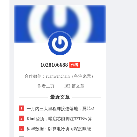
1028106688
作者
合作微信：ruanwenchain（备注来意）
作者主页
|
182 篇文章
最近文章
1
一月内三大里程碑接连落地，翼菲科技进入全球化加速期
2
Kimi登顶，曜启芯能押注32TB/s 算流B500计划2027年完成设计，2028年启动流片
3
科华数据：以算电冷协同深度赋能，成为AI芯片厂商最值得信赖的算力基础设施合作伙伴