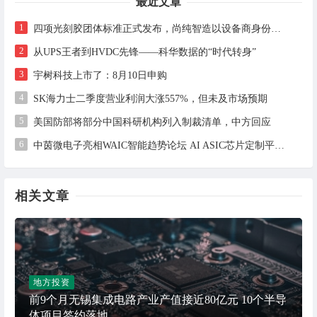
最近文章
1
四项光刻胶团体标准正式发布，尚纯智造以设备商身份跻身标准起草席
2
从UPS王者到HVDC先锋——科华数据的“时代转身”
3
宇树科技上市了：8月10日申购
4
SK海力士二季度营业利润大涨557%，但未及市场预期
5
美国防部将部分中国科研机构列入制裁清单，中方回应
6
中茵微电子亮相WAIC智能趋势论坛 AI ASIC芯片定制平台赋能工业AI落地
相关文章
地方投资
前9个月无锡集成电路产业产值接近80亿元 10个半导
体项目签约落地