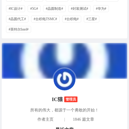
#IC设计#
#5G#
#晶圆制造#
#封装测试#
#华为#
#晶圆代工#
#台积电TSMC#
#台积电#
#三星#
#英特尔Intel#
IC猫
管理员
所有的伟大，都源于一个勇敢的开始！
作者主页
|
1846 篇文章