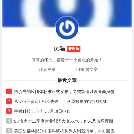
IC猫
管理员
所有的伟大，都源于一个勇敢的开始！
作者主页
|
1846 篇文章
最近文章
1
四项光刻胶团体标准正式发布，尚纯智造以设备商身份跻身标准起草席
2
从UPS王者到HVDC先锋——科华数据的“时代转身”
3
宇树科技上市了：8月10日申购
4
SK海力士二季度营业利润大涨557%，但未及市场预期
5
美国防部将部分中国科研机构列入制裁清单，中方回应