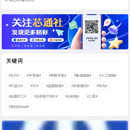
关键词
#芯片#
#半导体#
#智能手机#
#集成电路#
#人工智能#
#IC设计#
#5G#
#晶圆制造#
#封装测试#
#华为#
#晶圆代工#
#台积电TSMC#
#台积电#
#三星#
#英特尔Intel#