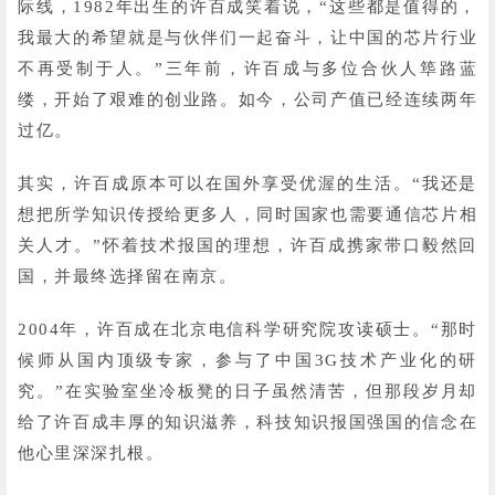
际线，1982年出生的许百成笑着说，“这些都是值得的，
我最大的希望就是与伙伴们一起奋斗，让中国的芯片行业
不再受制于人。”三年前，许百成与多位合伙人筚路蓝
缕，开始了艰难的创业路。如今，公司产值已经连续两年
过亿。
其实，许百成原本可以在国外享受优渥的生活。“我还是
想把所学知识传授给更多人，同时国家也需要通信芯片相
关人才。”怀着技术报国的理想，许百成携家带口毅然回
国，并最终选择留在南京。
2004年，许百成在北京电信科学研究院攻读硕士。“那时
候师从国内顶级专家，参与了中国3G技术产业化的研
究。”在实验室坐冷板凳的日子虽然清苦，但那段岁月却
给了许百成丰厚的知识滋养，科技知识报国强国的信念在
他心里深深扎根。