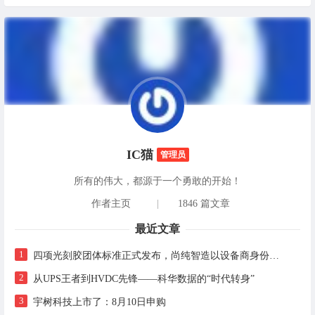
IC猫
管理员
所有的伟大，都源于一个勇敢的开始！
作者主页
|
1846 篇文章
最近文章
1
四项光刻胶团体标准正式发布，尚纯智造以设备商身份跻身标准起草席
2
从UPS王者到HVDC先锋——科华数据的“时代转身”
3
宇树科技上市了：8月10日申购