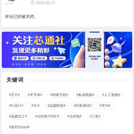
2024-02-27
评论已经被关闭。
关键词
#芯片#
#半导体#
#智能手机#
#集成电路#
#人工智能#
#IC设计#
#5G#
#晶圆制造#
#封装测试#
#华为#
#晶圆代工#
#台积电TSMC#
#台积电#
#三星#
#英特尔Intel#