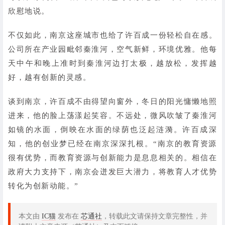
欣慰地说。
不仅如此，南京这座城市也给了许百成一份轻松自在感。
公司所在产业园毗邻秦淮河，空气新鲜，环境优雅。他每
天中午和晚上准时到秦淮河边打太极，越放松，发挥越
好，越有创新的灵感。
谈到南京，许百成不由得望向窗外，冬日的阳光慵懒地照
进来，他的脸上荡漾起笑容。不远处，微风吹皱了秦淮河
如镜的水面，倒映在水面的绿荫也泛起涟漪。许百成深
知，他的创业梦已经在南京深深扎根。“南京的教育资源
很有优势，而教育资源与创新能力是息息相关的。相信在
政府大力支持下，南京会迸发巨大潜力，将教育人才优势
转化为创新动能。”
本文由
IC猫
发布在
芯通社
，转载此文请保持文章完整性，并