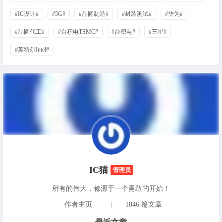
#IC设计#
#5G#
#晶圆制造#
#封装测试#
#华为#
#晶圆代工#
#台积电TSMC#
#台积电#
#三星#
#英特尔Intel#
IC猫
管理员
所有的伟大，都源于一个勇敢的开始！
作者主页
|
1846 篇文章