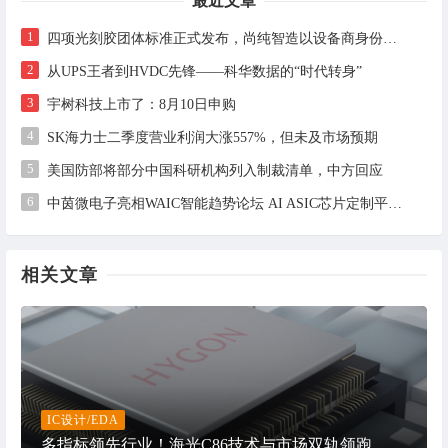
最近文章
1
四项光刻胶团体标准正式发布，尚纯智造以设备商身份跻身标准起草席
2
从UPS王者到HVDC先锋——科华数据的“时代转身”
3
宇树科技上市了：8月10日申购
4
SK海力士二季度营业利润大涨557%，但未及市场预期
5
美国防部将部分中国科研机构列入制裁清单，中方回应
6
中茵微电子亮相WAIC智能趋势论坛 AI ASIC芯片定制平台赋能工业AI落地
相关文章
IC设计/EDA
多指标领先行业！海光C86技术与市场双轨领跑