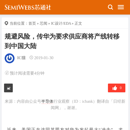
当前位置：
首页
»
芯闻
»
IC设计/EDA
» 正文
规避风险，传华为要求供应商将产线转移
到中国大陆
IC猫
2019-01-30
预计阅读需要4分钟
0
来源：内容由公众号
半导体
行业观察（ID：icbank）翻译自「
日经新
闻网
」，谢谢。
近来，美国正在连同其盟友对华为发起最大“冲击”，尤