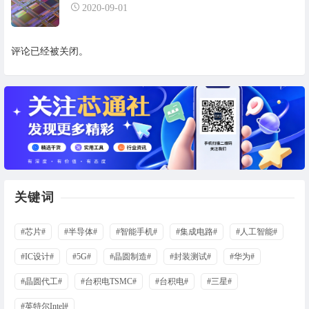
2020-09-01
评论已经被关闭。
关键词
#芯片#
#半导体#
#智能手机#
#集成电路#
#人工智能#
#IC设计#
#5G#
#晶圆制造#
#封装测试#
#华为#
#晶圆代工#
#台积电TSMC#
#台积电#
#三星#
#英特尔Intel#