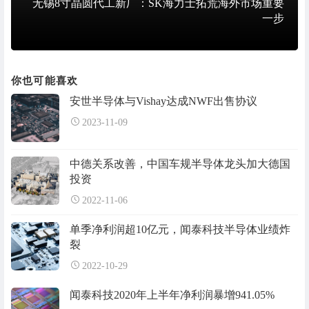
无锡8寸晶圆代工新厂：SK海力士拓荒海外市场重要
一步
你也可能喜欢
安世半导体与Vishay达成NWF出售协议
2023-11-09
中德关系改善，中国车规半导体龙头加大德国
投资
2022-11-06
单季净利润超10亿元，闻泰科技半导体业绩炸
裂
2022-10-29
闻泰科技2020年上半年净利润暴增941.05%