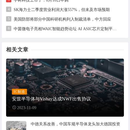
宇树科技上市了：8月10日申购
4
SK海力士二季度营业利润大涨557%，但未及市场预期
5
美国防部将部分中国科研机构列入制裁清单，中方回应
6
中茵微电子亮相WAIC智能趋势论坛 AI ASIC芯片定制平台赋能工业AI落地
相关文章
IC制造
安世半导体与Vishay达成NWF出售协议
2023-11-09
中德关系改善，中国车规半导体龙头加大德国投资