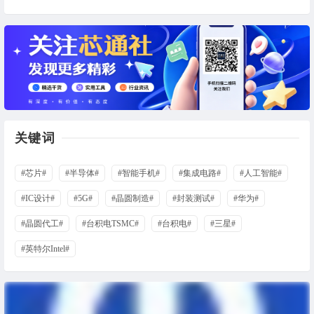
关键词
#芯片#
#半导体#
#智能手机#
#集成电路#
#人工智能#
#IC设计#
#5G#
#晶圆制造#
#封装测试#
#华为#
#晶圆代工#
#台积电TSMC#
#台积电#
#三星#
#英特尔Intel#