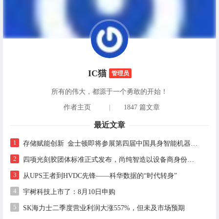
IC猫
管理员
所有的伟大，都源于一个勇敢的开始！
作者主页
|
1847 篇文章
最近文章
1
存储赋能创新 金士顿即将参展第四届中国具身智能机器人产业大会
2
四项光刻胶团体标准正式发布，尚纯智造以设备商身份跻身标准起草席
3
从UPS王者到HVDC先锋——科华数据的“时代转身”
4
宇树科技上市了：8月10日申购
5
SK海力士二季度营业利润大涨557%，但未及市场预期