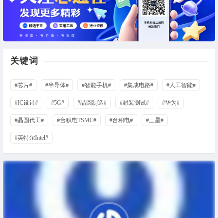
关键词
#芯片#
#半导体#
#智能手机#
#集成电路#
#人工智能#
#IC设计#
#5G#
#晶圆制造#
#封装测试#
#华为#
#晶圆代工#
#台积电TSMC#
#台积电#
#三星#
#英特尔Intel#