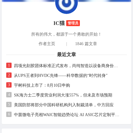
IC猫
管理员
所有的伟大，都源于一个勇敢的开始！
作者主页
|
1846 篇文章
最近文章
1
四项光刻胶团体标准正式发布，尚纯智造以设备商身份跻身标准起草席
2
从UPS王者到HVDC先锋——科华数据的“时代转身”
3
宇树科技上市了：8月10日申购
4
SK海力士二季度营业利润大涨557%，但未及市场预期
5
美国防部将部分中国科研机构列入制裁清单，中方回应
6
中茵微电子亮相WAIC智能趋势论坛 AI ASIC芯片定制平台赋能工业AI落地