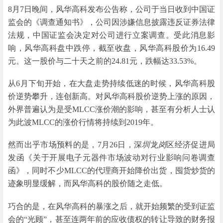
8月7日晚间，风华高科发布公告称，公司于当日收到中国证
监会的《调查通知书》，公司因涉嫌信息披露违反证券法律
法规，中国证监会决定对公司进行立案调查。受此消息影
响，风华高科盘中跌停，截至收盘，风华高科股价为16.49
元。这一股价与二十天之前的24.81元，跌幅达33.53%。
从6月下旬开始，在大盘走势持续低迷的时候，风华高科股
价逆势攀升，连创新高。对风华高科股价逆势上涨的原因，
外界普遍认为是受MLCC涨价潮的影响，甚至有分析人士认
为此波MLCC的涨价行情将持续到2019年。
然而出乎市场预料的是，7月26日，深
圳
龙
岗
区经济促进局
发函《关于开展电子元器件市场波动对行业影响问卷调查
函》，同时不少MLCC的代理商开始降价出货，囤货炒货的
迹象明显缓解，而风华高科的股价随之走低。
巧合的是，在风华高科的暴涨之后，就开始频繁的受到证监
会的“光顾”，甚至连两年前的应收债权的转让导致的财务报