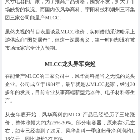
尺寸电容的厂家，为了推高产品价格，囤货不发，扩大了市
场缺货的状况。而国内仅风华高科、宇阳科技和潮州三环集
团三家公司能量产MLCC。
虽然央视的节目表里谈及MLCC涨价，实则借助采访暗示上
游供应商“囤货居奇”，但这一深层含义，第一时间却没有被
市场玩家完全计入预期。
MLCC龙头异军突起
在能量产MLCC的三家公司中，风华高科是当之无愧的龙头
企业。公司成立于1984年，最早就是以MLCC起家，经过30
多年的发展，目前专业从事高端新型元器件、电子材料等生
产。
从去年底开始，风华高科的MLCC产品已经经历了三轮涨
价，整体涨幅大约为25%-30%。部分电容器，原来卖3元左
右，如今已经卖到了20元。风华高科一季度归母净利润约1.
16亿元，同比增长327.69%。