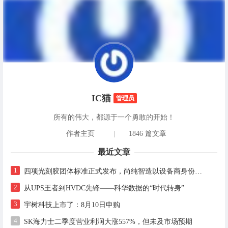
IC猫
管理员
所有的伟大，都源于一个勇敢的开始！
作者主页
|
1846 篇文章
最近文章
1
四项光刻胶团体标准正式发布，尚纯智造以设备商身份跻身标准起草席
2
从UPS王者到HVDC先锋——科华数据的“时代转身”
3
宇树科技上市了：8月10日申购
4
SK海力士二季度营业利润大涨557%，但未及市场预期