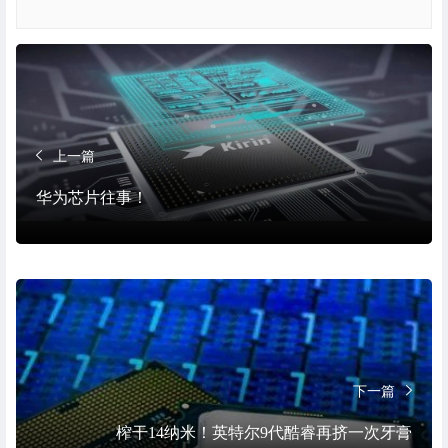
上一篇
华为芯片往事！
下一篇
榨干14纳米！英特尔9代酷睿再挤一次牙膏