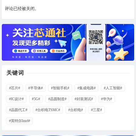
评论已经被关闭。
关键词
#芯片#
#半导体#
#智能手机#
#集成电路#
#人工智能#
#IC设计#
#5G#
#晶圆制造#
#封装测试#
#华为#
#晶圆代工#
#台积电TSMC#
#台积电#
#三星#
#英特尔Intel#