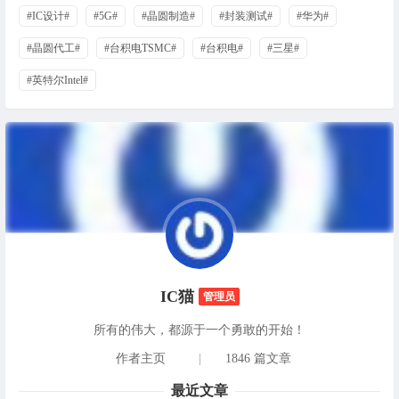
#IC设计#
#5G#
#晶圆制造#
#封装测试#
#华为#
#晶圆代工#
#台积电TSMC#
#台积电#
#三星#
#英特尔Intel#
IC猫
管理员
所有的伟大，都源于一个勇敢的开始！
作者主页
|
1846 篇文章
最近文章