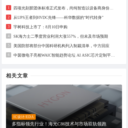
1
四项光刻胶团体标准正式发布，尚纯智造以设备商身份跻身标准起草席
2
从UPS王者到HVDC先锋——科华数据的“时代转身”
3
宇树科技上市了：8月10日申购
4
SK海力士二季度营业利润大涨557%，但未及市场预期
5
美国防部将部分中国科研机构列入制裁清单，中方回应
6
中茵微电子亮相WAIC智能趋势论坛 AI ASIC芯片定制平台赋能工业AI落地
相关文章
IC设计/EDA
多指标领先行业！海光C86技术与市场双轨领跑