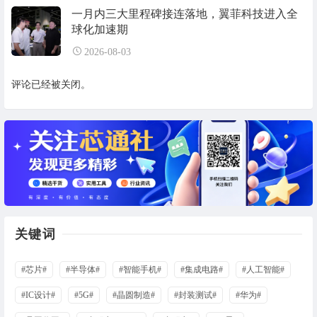
一月内三大里程碑接连落地，翼菲科技进入全
球化加速期
2026-08-03
评论已经被关闭。
关键词
#芯片#
#半导体#
#智能手机#
#集成电路#
#人工智能#
#IC设计#
#5G#
#晶圆制造#
#封装测试#
#华为#