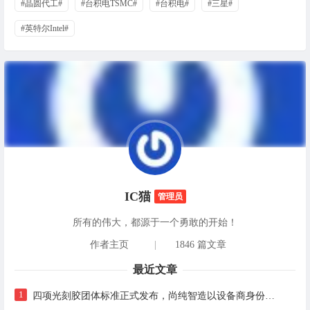
#晶圆代工#
#台积电TSMC#
#台积电#
#三星#
#英特尔Intel#
IC猫
管理员
所有的伟大，都源于一个勇敢的开始！
作者主页
|
1846 篇文章
最近文章
1
四项光刻胶团体标准正式发布，尚纯智造以设备商身份跻身标准起草席