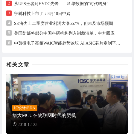
2
从UPS王者到HVDC先锋——科华数据的“时代转身”
3
宇树科技上市了：8月10日申购
4
SK海力士二季度营业利润大涨557%，但未及市场预期
5
美国防部将部分中国科研机构列入制裁清单，中方回应
6
中茵微电子亮相WAIC智能趋势论坛 AI ASIC芯片定制平台赋能工业AI落地
相关文章
IC设计/EDA
华大MCU在物联网时代的契机
2018-12-23