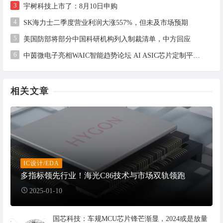
3
宇树科技上市了：8月10日申购
4
SK海力士二季度营业利润大涨557%，但未及市场预期
5
美国防部将部分中国科研机构列入制裁清单，中方回应
6
中茵微电子亮相WAIC智能趋势论坛 AI ASIC芯片定制平台赋能工业AI落地
相关文章
IC设计/EDA
多指标领先行业！海光C86技术与市场双轨领跑
2025-01-10
国芯科技：车规MCU芯片锋芒渐显，2024或是放量