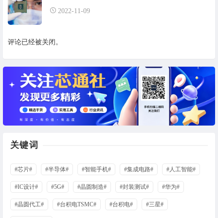
2022-11-09
评论已经被关闭。
关键词
#芯片#
#半导体#
#智能手机#
#集成电路#
#人工智能#
#IC设计#
#5G#
#晶圆制造#
#封装测试#
#华为#
#晶圆代工#
#台积电TSMC#
#台积电#
#三星#