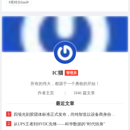
#英特尔Intel#
IC猫
管理员
所有的伟大，都源于一个勇敢的开始！
作者主页
|
1846 篇文章
最近文章
1
四项光刻胶团体标准正式发布，尚纯智造以设备商身份跻身标准起草席
2
从UPS王者到HVDC先锋——科华数据的“时代转身”