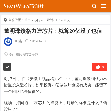
当前位置：
首页
»
芯闻
»
IC设计/EDA
» 正文
董明珠谈格力造芯片：就算20亿没了也值
IC猫
2019-06-10
预计阅读需要2分钟
0
6月7日， 在《安徽卫视品格》栏目中，
董明珠
谈到格力不
惜重投入造
芯片
，如果投资20亿做芯片也没有成功，能留下
一个团队也是值得的。
现场主持问道：“在芯片的投资上，对错的标准是什么？错
没错？”