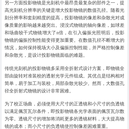
另一方面投影物镜是光刻机中最昂贵最复杂的部件之一，提
高光刻机分辨率的关键是增大投影物镜的数值孔径。随着光
刻分辨率和套刻精度的提高，投影物镜的像差和杂散光对成
像质量的影响越来越突出。浸没式物镜的轴向像差，如球差
和场曲较干式物镜增大了n倍，在引入偏振光照明后，投影
物镜的偏振控制性能变得更加重要。在数值孔径不断增大的
情况，如何保持视场大小及偏振控制性能，并严格控制像差
和杂散光，是设计投影物镜面临的难题。
传统光刻机的投影物镜多采用全折射式设计方案，即物镜全
部由旋转对准装校的透射光学元件组成。其优点是结构相对
简单，易于加工与装校，局部杂散光较少。然而，大数值孔
径全折射式物镜的设计非常困难。
为了校正场曲，必须使用大尺寸的正透镜和小尺寸的负透镜
以满足佩茨瓦尔条件，即投影物镜各光学表面的佩茨瓦尔数
为零。透镜尺寸的增加将消耗更多的透镜材料，大大提高物
镜的成本；而小尺寸的负透镜使控制像差困难重重。