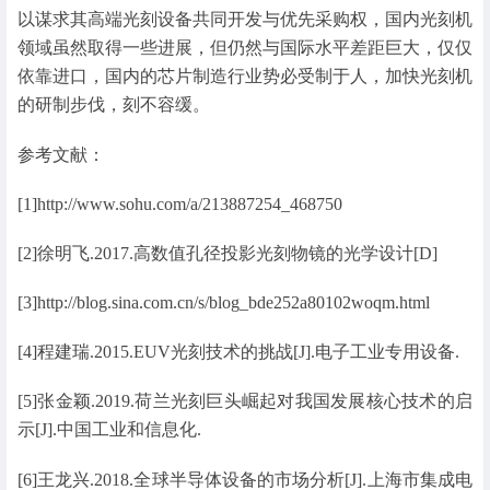
以谋求其高端光刻设备共同开发与优先采购权，国内光刻机
领域虽然取得一些进展，但仍然与国际水平差距巨大，仅仅
依靠进口，国内的芯片制造行业势必受制于人，加快光刻机
的研制步伐，刻不容缓。
参考文献：
[1]http://www.sohu.com/a/213887254_468750
[2]徐明飞.2017.高数值孔径投影光刻物镜的光学设计[D]
[3]http://blog.sina.com.cn/s/blog_bde252a80102woqm.html
[4]程建瑞.2015.EUV光刻技术的挑战[J].电子工业专用设备.
[5]张金颖.2019.荷兰光刻巨头崛起对我国发展核心技术的启
示[J].中国工业和信息化.
[6]王龙兴.2018.全球半导体设备的市场分析[J].上海市集成电