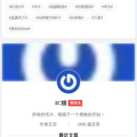
#IC设计#
#5G#
#晶圆制造#
#封装测试#
#华为#
#晶圆代工#
#台积电TSMC#
#台积电#
#三星#
#英特尔Intel#
IC猫
管理员
所有的伟大，都源于一个勇敢的开始！
作者主页
|
1846 篇文章
最近文章