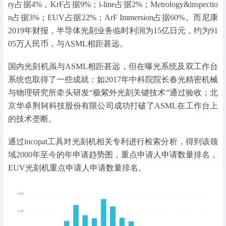
ry占据4%，KrF占据9%；i-line占据2%；Metrology&inspectio
n占据3%；EUV占据22%；ArF Immersion占据60%。而尼康
2019年财报，半导体光刻业务临时利润为15亿日元，约为91
05万人民币，与ASML相距甚远。
国内光刻机虽与ASML相距甚远，但在曝光系统及双工作台
系统也取得了一些成就：如2017年中科院院长春光精密机械
与物理研究所牵头研发“极紫外光刻关键技术”通过验收；北
京华卓荆轲科技股份有限公司成功打破了ASML在工作台上
的技术垄断。
通过incopat工具对光刻机相关专利进行检索分析，得到该领
域2000年至今的年申请趋势图，重点申请人申请数量排名，
EUV光刻机重点申请人申请数量排名。