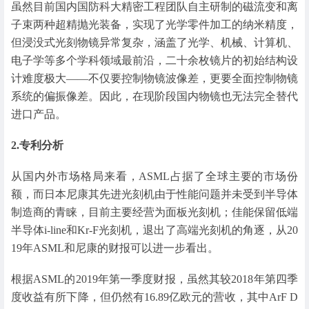
虽然目前国内国防科大精密工程团队自主研制的磁流变和离
子束两种超精抛光装备，实现了光学零件加工的纳米精度，
但浸没式光刻物镜异常复杂，涵盖了光学、机械、计算机、
电子学等多个学科领域最前沿，二十余枚镜片的初始结构设
计难度极大——不仅要控制物镜波像差，更要全面控制物镜
系统的偏振像差。因此，在现阶段国内物镜也无法完全替代
进口产品。
2.专利分析
从国内外市场格局来看，ASML占据了全球主要的市场份
额，而日本尼康其先进光刻机由于性能问题并未受到半导体
制造商的青睐，目前主要经营为面板光刻机；佳能保留低端
半导体i-line和Kr-F光刻机，退出了高端光刻机的角逐，从20
19年ASML和尼康的财报可以进一步看出。
根据ASML的2019年第一季度财报，虽然其较2018年第四季
度收益有所下降，但仍然有16.89亿欧元的营收，其中ArF D