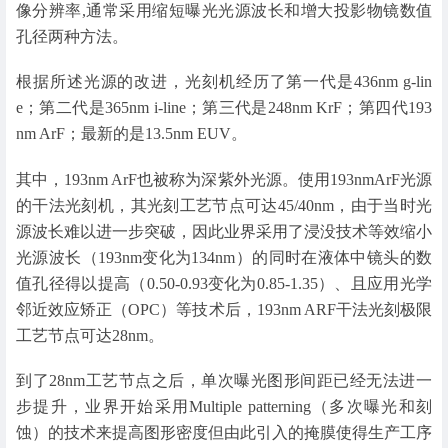
像分辨率,通常采用缩短曝光光源波长和增大投影物镜数值
孔径两种方法。
根据所述光源的改进，光刻机经历了第一代是436nm g-lin
e；第二代是365nm i-line；第三代是248nm KrF；第四代193
nm ArF；最新的是13.5nm EUV。
其中，193nm ArF也被称为深紫外光源。使用193nmArF光源
的干法光刻机，其光刻工艺节点可达45/40nm，由于当时光
源波长难以进一步突破，因此业界采用了浸没技术等效缩小
光源波长（193nm变化为134nm）的同时在液体中镜头的数
值孔径得以提高（0.50-0.93变化为0.85-1.35）、且应用光学
邻近效应矫正（OPC）等技术后，193nm ARF干法光刻极限
工艺节点可达28nm。
到了28nm工艺节点之后，单次曝光图形间距已经无法进一
步提升，业界开始采用Multiple patterning（多次曝光和刻
蚀）的技术来提高图形密度但由此引入的掩膜使得生产工序