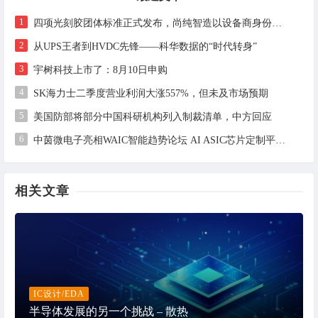
1
四项光刻胶团体标准正式发布，尚纯智造以设备商身份跻身标准起草席
2
从UPS王者到HVDC先锋——科华数据的“时代转身”
3
宇树科技上市了：8月10日申购
4
SK海力士二季度营业利润大涨557%，但未及市场预期
5
美国防部将部分中国科研机构列入制裁清单，中方回应
6
中茵微电子亮相WAIC智能趋势论坛 AI ASIC芯片定制平台赋能工业AI落地
相关文章
IC设计/EDA
半导体发展的另一个挑战 – 散热