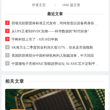
作者主页
|
1846 篇文章
最近文章
1
四项光刻胶团体标准正式发布，尚纯智造以设备商身份跻身标准起草席
2
从UPS王者到HVDC先锋——科华数据的“时代转身”
3
宇树科技上市了：8月10日申购
4
SK海力士二季度营业利润大涨557%，但未及市场预期
5
美国防部将部分中国科研机构列入制裁清单，中方回应
6
中茵微电子亮相WAIC智能趋势论坛 AI ASIC芯片定制平台赋能工业AI落地
相关文章