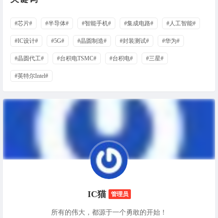
#芯片#
#半导体#
#智能手机#
#集成电路#
#人工智能#
#IC设计#
#5G#
#晶圆制造#
#封装测试#
#华为#
#晶圆代工#
#台积电TSMC#
#台积电#
#三星#
#英特尔Intel#
IC猫
管理员
所有的伟大，都源于一个勇敢的开始！