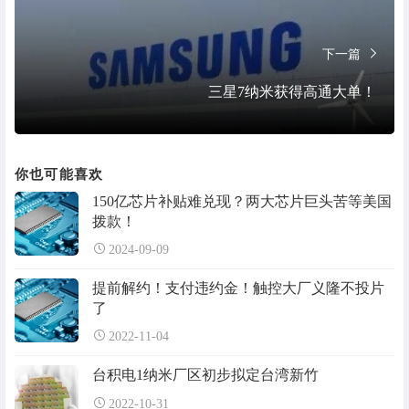
下一篇
三星7纳米获得高通大单！
你也可能喜欢
150亿芯片补贴难兑现？两大芯片巨头苦等美国
拨款！
2024-09-09
提前解约！支付违约金！触控大厂义隆不投片
了
2022-11-04
台积电1纳米厂区初步拟定台湾新竹
2022-10-31