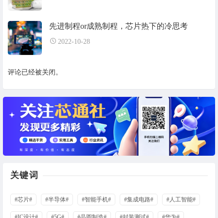
先进制程or成熟制程，芯片热下的冷思考
2022-10-28
评论已经被关闭。
关键词
#芯片#
#半导体#
#智能手机#
#集成电路#
#人工智能#
#IC设计#
#5G#
#晶圆制造#
#封装测试#
#华为#