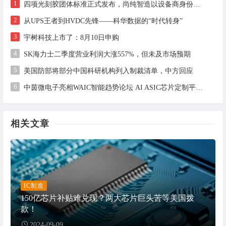
1
四项光刻胶团体标准正式发布，尚纯智造以设备商身份跻身标准起草席
2
从UPS王者到HVDC先锋——科华数据的“时代转身”
3
宇树科技上市了：8月10日申购
4
SK海力士二季度营业利润大涨557%，但未及市场预期
5
美国防部将部分中国科研机构列入制裁清单，中方回应
6
中茵微电子亮相WAIC智能趋势论坛 AI ASIC芯片定制平台赋能工业AI落地
相关文章
IC制造
150亿芯片补贴难兑现？两大芯片巨头苦等美国拨
款！
2024-09-09