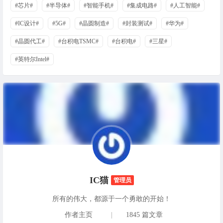
#芯片#
#半导体#
#智能手机#
#集成电路#
#人工智能#
#IC设计#
#5G#
#晶圆制造#
#封装测试#
#华为#
#晶圆代工#
#台积电TSMC#
#台积电#
#三星#
#英特尔Intel#
IC猫
管理员
所有的伟大，都源于一个勇敢的开始！
作者主页
|
1845 篇文章