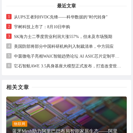
最近文章
1
从UPS王者到HVDC先锋——科华数据的“时代转身”
2
宇树科技上市了：8月10日申购
3
SK海力士二季度营业利润大涨557%，但未及市场预期
4
美国防部将部分中国科研机构列入制裁清单，中方回应
5
中茵微电子亮相WAIC智能趋势论坛 AI ASIC芯片定制平台赋能工业AI落地
6
它石智航AWE 3.5具身基座大模型正式发布，打造改变世界的物理AI
相关文章
物联网
蓝牙Mesh助力阿里巴巴布局智能家居生态——阿里