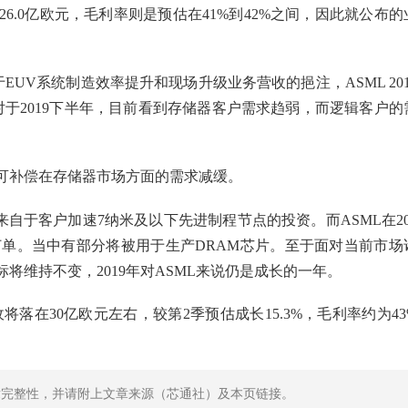
亿至26.0亿欧元，毛利率则是预估在41%到42%之间，因此就公布的
，受惠于EUV系统制造效率提升和现场升级业务营收的挹注，ASML 201
于2019下半年，目前看到存储器客户需求趋弱，而逻辑客户的
可补偿在存储器市场方面的需求减缓。
求主要来自于客户加速7纳米及以下先进制程节点的投资。而ASML在20
的订单。当中有部分将被用于生产DRAM芯片。至于面对当前市场
目标将维持不变，2019年对ASML来说仍是成长的一年。
收将落在30亿欧元左右，较第2季预估成长15.3%，毛利率约为43
。
章完整性，并请附上文章来源（芯通社）及本页链接。