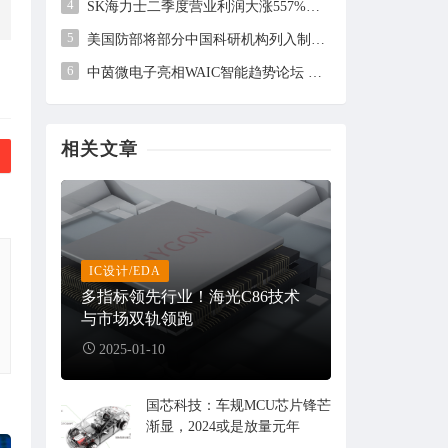
4
SK海力士二季度营业利润大涨557%，但未及市场预期
5
美国防部将部分中国科研机构列入制裁清单，中方回应
6
中茵微电子亮相WAIC智能趋势论坛 AI ASIC芯片定制平台赋能工业AI落地
相关文章
IC设计/EDA
多指标领先行业！海光C86技术
与市场双轨领跑
2025-01-10
国芯科技：车规MCU芯片锋芒
渐显，2024或是放量元年