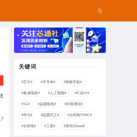
关键词
#芯片#
#半导体#
#智能手机#
#集成电路#
#人工智能#
#IC设计#
优
#5G#
#晶圆制造#
#封装测试#
#华为#
#晶圆代工#
#台积电TSMC#
7
#台积电#
#三星#
#英特尔Intel#