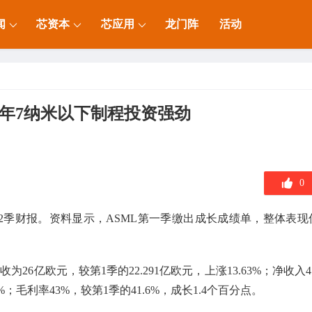
闻
芯资本
芯应用
龙门阵
活动
下半年7纳米以下制程投资强劲
0
年第2季财报。资料显示，ASML第一季缴出成长成绩单，整体表现
为26亿欧元，较第1季的22.291亿欧元，上涨13.63%；净收入4.
8%；毛利率43%，较第1季的41.6%，成长1.4个百分点。