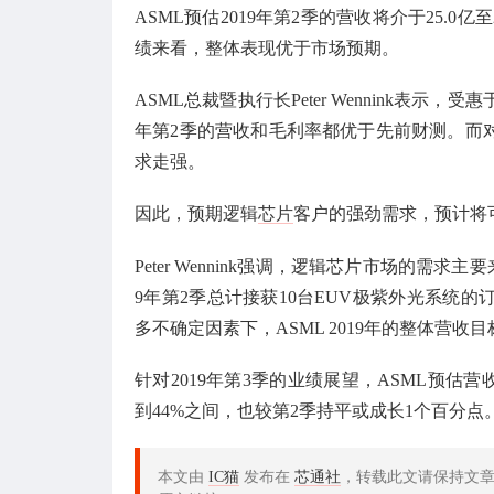
ASML预估2019年第2季的营收将介于25.0
绩来看，整体表现优于市场预期。
ASML总裁暨执行长Peter Wennink表示
年第2季的营收和毛利率都优于先前财测。而对
求走强。
因此，预期逻辑
芯片
客户的强劲需求，预计将
Peter Wennink强调，逻辑芯片市场的需
9年第2季总计接获10台EUV极紫外光系统
多不确定因素下，ASML 2019年的整体营收
针对2019年第3季的业绩展望，ASML预估营
到44%之间，也较第2季持平或成长1个百分点
本文由
IC猫
发布在
芯通社
，转载此文请保持文