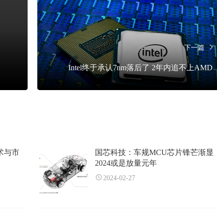
下一篇
Intel终于承认7nm落后了 2年内追不上AMD
术与市
国芯科技：车规MCU芯片锋芒渐显
2024或是放量元年
2024-02-27