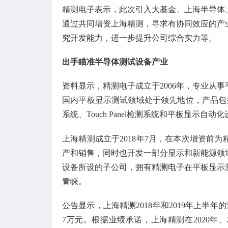
精测电子表示，此次引入大基金、上海半导体
通过共同增资上海精测，寻求有协同效应的产
究开发能力，进一步提升公司综合实力等。
出手瞄准半导体测试设备产业
资料显示，精测电子成立于2006年，专业从
国内平板显示测试领域处于领先地位，产品包括
系统、Touch Panel检测系统和平板显示自动
上海精测成立于2018年7月，在本次增资前
产和销售，同时也开发一部分显示和新能源领
设备所设的子公司，拥有精测电子在平板显示
青睐。
公告显示，上海精测2018年和2019年上半年的
7万元。根据业绩承诺，上海精测在2020年、20