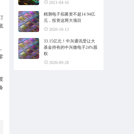
2021-04-16
精测电子拟募资不超14.94亿
订
元，投资这两大项目
底
2020-10-13
33.15亿元！中兴通讯受让大
基金持有的中兴微电子24%股
，
权
零
2020-09-28
度
备