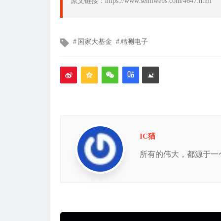
原文链接：https://www.semiwebs.com/4647.html
文
国家大基金
精测电子
章
标
签
IC猫
所有的伟大，都源于一