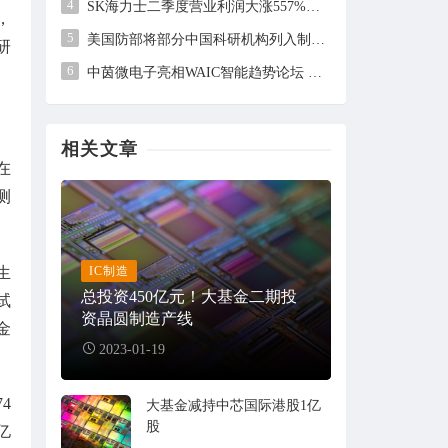
4
SK海力士二季度营业利润大涨557%，但未及市场预期
，
5
美国防部将部分中国科研机构列入制裁清单，中方回应
研
6
中茵微电子亮相WAIC智能趋势论坛 AI ASIC芯片定制平台赋能工业AI落地
相关文章
在
测
生
IC制造
总投资450亿元！大基金二期投
试
资晶圆制造产线
金
2023-01-19
4
大基金减持中芯国际港股1亿
股
亿