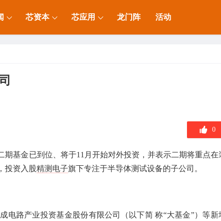
闻
芯资本
芯应用
龙门阵
活动
司
0
二期基金已到位、将于11月开始对外投资，并表示二期将重点在
，投资入股
精测电子
旗下专注于半导体测试设备的子公司。
成电路产业投资基金股份有限公司（以下简 称“大基金”）等新