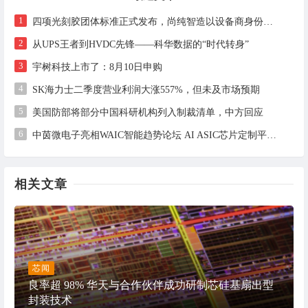
1
四项光刻胶团体标准正式发布，尚纯智造以设备商身份跻身标准起草席
2
从UPS王者到HVDC先锋——科华数据的“时代转身”
3
宇树科技上市了：8月10日申购
4
SK海力士二季度营业利润大涨557%，但未及市场预期
5
美国防部将部分中国科研机构列入制裁清单，中方回应
6
中茵微电子亮相WAIC智能趋势论坛 AI ASIC芯片定制平台赋能工业AI落地
相关文章
芯闻
良率超 98% 华天与合作伙伴成功研制芯硅基扇出型
封装技术