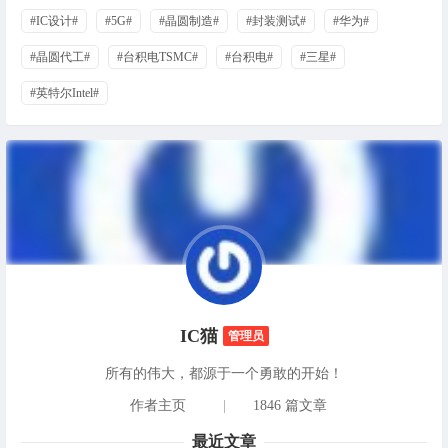
#IC设计#
#5G#
#晶圆制造#
#封装测试#
#华为#
#晶圆代工#
#台积电TSMC#
#台积电#
#三星#
#英特尔Intel#
IC猫
管理员
所有的伟大，都源于一个勇敢的开始！
作者主页
|
1846 篇文章
最近文章