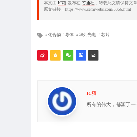
本文由
IC猫
发布在
芯通社
，转载此文请保持文
原文链接：https://www.semiwebs.com/5366.html
文
化合物半导体
华灿光电
芯片
章
标
签
IC猫
所有的伟大，都源于一