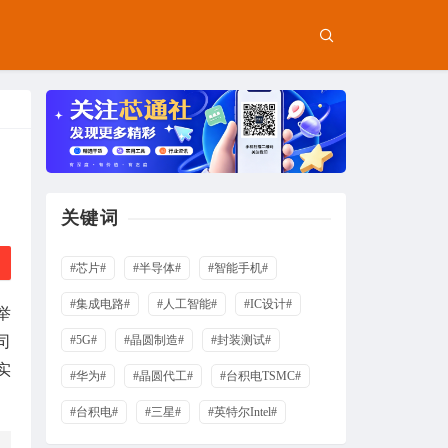
关键词
#芯片#
#半导体#
#智能手机#
#集成电路#
#人工智能#
#IC设计#
举
司
#5G#
#晶圆制造#
#封装测试#
实
#华为#
#晶圆代工#
#台积电TSMC#
#台积电#
#三星#
#英特尔Intel#