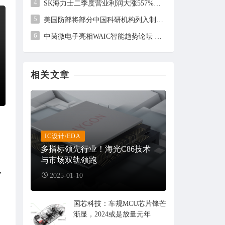
4
SK海力士二季度营业利润大涨557%，但未及市场预期
5
美国防部将部分中国科研机构列入制裁清单，中方回应
6
中茵微电子亮相WAIC智能趋势论坛 AI ASIC芯片定制平台赋能工业AI落地
相关文章
IC设计/EDA
多指标领先行业！海光C86技术
与市场双轨领跑
，
2025-01-10
国芯科技：车规MCU芯片锋芒
渐显，2024或是放量元年