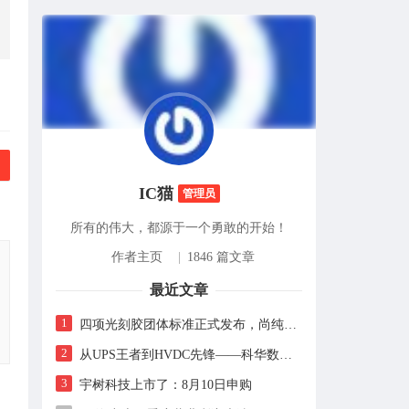
IC猫
管理员
所有的伟大，都源于一个勇敢的开始！
作者主页
|
1846 篇文章
最近文章
1
四项光刻胶团体标准正式发布，尚纯智造以设备商身份跻身标准起草席
2
从UPS王者到HVDC先锋——科华数据的“时代转身”
3
宇树科技上市了：8月10日申购