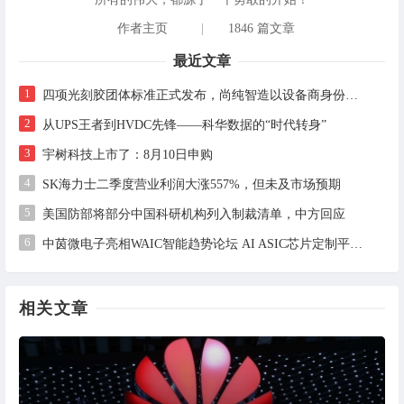
作者主页
|
1846 篇文章
最近文章
1
四项光刻胶团体标准正式发布，尚纯智造以设备商身份跻身标准起草席
2
从UPS王者到HVDC先锋——科华数据的“时代转身”
3
宇树科技上市了：8月10日申购
4
SK海力士二季度营业利润大涨557%，但未及市场预期
5
美国防部将部分中国科研机构列入制裁清单，中方回应
6
中茵微电子亮相WAIC智能趋势论坛 AI ASIC芯片定制平台赋能工业AI落地
相关文章