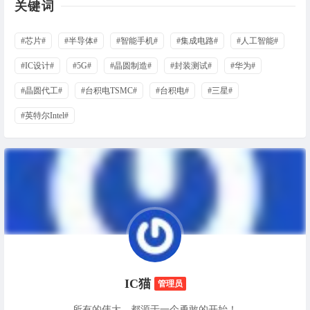
关键词
#芯片#
#半导体#
#智能手机#
#集成电路#
#人工智能#
#IC设计#
#5G#
#晶圆制造#
#封装测试#
#华为#
#晶圆代工#
#台积电TSMC#
#台积电#
#三星#
#英特尔Intel#
IC猫
管理员
所有的伟大，都源于一个勇敢的开始！