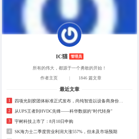
IC猫
管理员
所有的伟大，都源于一个勇敢的开始！
作者主页
|
1846 篇文章
最近文章
1
四项光刻胶团体标准正式发布，尚纯智造以设备商身份跻身标准起草席
2
从UPS王者到HVDC先锋——科华数据的“时代转身”
3
宇树科技上市了：8月10日申购
4
SK海力士二季度营业利润大涨557%，但未及市场预期