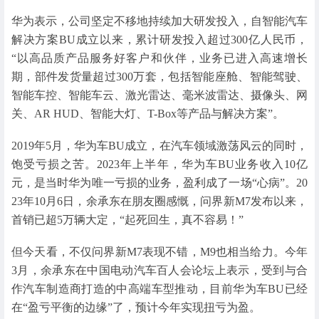
华为表示，公司坚定不移地持续加大研发投入，自智能汽车
解决方案BU成立以来，累计研发投入超过300亿人民币，
“以高品质产品服务好客户和伙伴，业务已进入高速增长
期，部件发货量超过300万套，包括智能座舱、智能驾驶、
智能车控、智能车云、激光雷达、毫米波雷达、摄像头、网
关、AR HUD、智能大灯、T-Box等产品与解决方案”。
2019年5月，华为车BU成立，在汽车领域激荡风云的同时，
饱受亏损之苦。2023年上半年，华为车BU业务收入10亿
元，是当时华为唯一亏损的业务，盈利成了一场“心病”。20
23年10月6日，余承东在朋友圈感慨，问界新M7发布以来，
首销已超5万辆大定，“起死回生，真不容易！”
但今天看，不仅问界新M7表现不错，M9也相当给力。今年
3月，余承东在中国电动汽车百人会论坛上表示，受到与合
作汽车制造商打造的中高端车型推动，目前华为车BU已经
在“盈亏平衡的边缘”了，预计今年实现扭亏为盈。