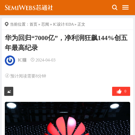
当前位置：
首页
»
芯闻
»
IC设计/EDA
» 正文
华为回归“7000亿”，净利润狂飙144%创五
年最高纪录
IC猫
2024-04-03
预计阅读需要8分钟
0