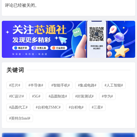
评论已经被关闭。
关键词
#芯片#
#半导体#
#智能手机#
#集成电路#
#人工智能#
#IC设计#
#5G#
#晶圆制造#
#封装测试#
#华为#
#晶圆代工#
#台积电TSMC#
#台积电#
#三星#
#英特尔Intel#