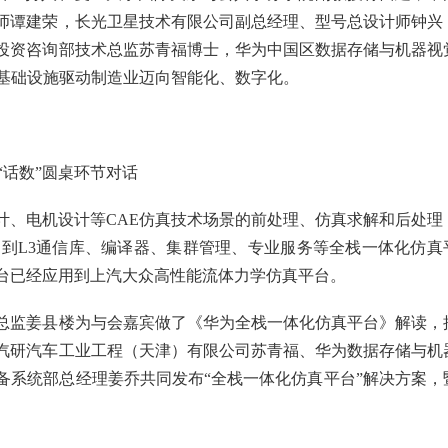
师谭建荣，长光卫星技术有限公司副总经理、型号总设计师钟兴
投资咨询部技术总监苏青福博士，华为中国区数据存储与机器视
据基础设施驱动制造业迈向智能化、数字化。
“话数”圆桌环节对话
计、电机设计等CAE仿真技术场景的前处理、仿真求解和后处理
）到L3通信库、编译器、集群管理、专业服务等全栈一体化仿真
台已经应用到上汽大众高性能流体力学仿真平台。
总监姜县楼为与会嘉宾做了《华为全栈一体化仿真平台》解读，
汽研汽车工业工程（天津）有限公司苏青福、华为数据存储与机
备系统部总经理姜乔共同发布“全栈一体化仿真平台”解决方案，