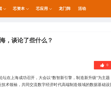
闻
芯资本
芯应用
龙门阵
活动
上海，谈论了些什么？
0
论坛在上海成功召开，大会以“数智新引擎，制造新升级”为主题
伴及技术领袖，共同交流数字经济时代高端制造领域的数据基础设
。