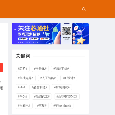
关键词
#芯片#
#半导体#
#智能手机#
#集成电路#
#人工智能#
#IC设计#
，
施
#5G#
#晶圆制造#
#封装测试#
#华为#
#晶圆代工#
#台积电TSMC#
#台积电#
#三星#
#英特尔Intel#