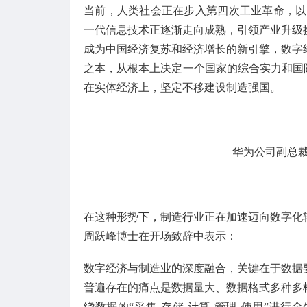
当前，人类社会正在步入第四次工业革命，以
一代信息技术正逐渐走向成熟，引领产业升级
成为中国经济复苏和经济增长的新引擎，数字
之本，从根本上决定一个国家的综合实力和国
在实体经济上，坚定不移建设制造强国。
华为公司副总
在这种形势下，制造行业正在加速迈向数字化
周跃峰博士在开场致辞中表示：
数字经济与制造业的深度融合，关键在于数据
普遍存在的痛点是数据量大、数据格式多种多
绕数据的“采集-存储-计算-管理-使用”进