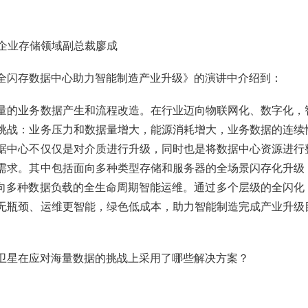
企业存储领域副总裁廖成
全闪存数据中心助力智能制造产业升级》的演讲中介绍到：
量的业务数据产生和流程改造。在行业迈向物联网化、数字化，
挑战：业务压力和数据量增大，能源消耗增大，业务数据的连续
据中心不仅仅是对介质进行升级，同时也是将数据中心资源进行
需求。其中包括面向多种类型存储和服务器的全场景闪存化升级
面向多种数据负载的全生命周期智能运维。通过多个层级的全闪化
无瓶颈、运维更智能，绿色低成本，助力智能制造完成产业升级
卫星在应对海量数据的挑战上采用了哪些解决方案？