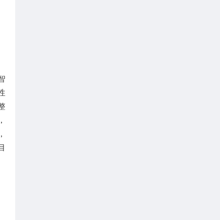
智
性
整
，
，
目