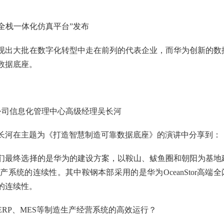
全栈一体化仿真平台”发布
现出大批在数字化转型中走在前列的代表企业，而华为创新的数
数据底座。
公司信息化管理中心高级经理吴长河
长河在主题为《打造智慧制造可靠数据底座》的演讲中分享到：
们最终选择的是华为的建设方案，以鞍山、鲅鱼圈和朝阳为基地
统的连续性。其中鞍钢本部采用的是华为OceanStor高端全
的连续性。
RP、MES等制造生产经营系统的高效运行？