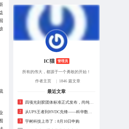
新
益
国
放
IC猫
管理员
所有的伟大，都源于一个勇敢的开始！
作者主页
|
1846 篇文章
裁
最近文章
1
四项光刻胶团体标准正式发布，尚纯智造以设备商身份跻身标准起草席
2
从UPS王者到HVDC先锋——科华数据的“时代转身”
业
围
3
宇树科技上市了：8月10日申购
转