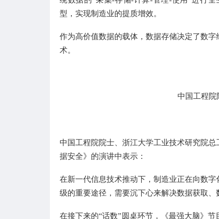
型，实现制造业的提质增效。
作为高价值数据的载体，数据存储决定了数字
术。
中国工程院
中国工程院院士、浙江大学工业技术研究院总
据安全》的演讲中表示：
在新一代信息技术推动下，制造业正在向数字
级的重要途径，需要沉下心来解决数据获取、
在接下来的“话数”圆桌环节，《最强大脑》