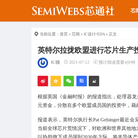
芯
当前位置：
首页
»
芯闻
»
IC设计/EDA
» 正文
英特尔拉拢欧盟进行芯片生产投
IC猫
2021-07-12
预计阅读需要4分钟
根据英国《金融时报》的报道指出，处理器龙头英
元资金，分散在多个欧盟成员国的投资中，藉
报道表示，英特尔执行长Pat Gelsinger最近会见了
当前全球芯片荒情况下，对欧洲和世界其他地
以协助旗下成员国到2030年之际，将半导体