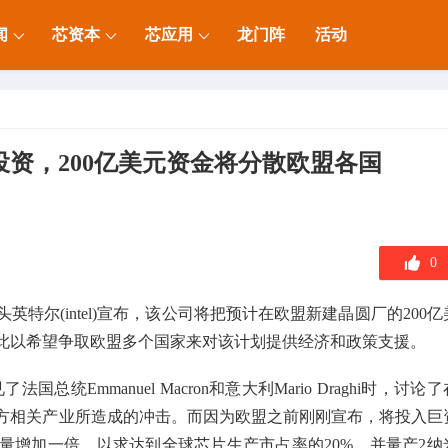
闻
芯资本
芯应用
龙门阵
活动
资，200亿美元资金将分散欧盟各国
0
特尔(intel)宣布，该公司将把预计在欧盟新建晶圆厂的200亿
此以希望争取欧盟多个国家来对该计划提供经济和政策支援。
法国总统Emmanuel Macron和意大利Mario Draghi时，讨论了
方相关产业所造成的冲击。而因为欧盟之前刚刚宣布，将投入巨
产量增加一倍，以求达到全球芯片生产市占率的20%，并量产2纳