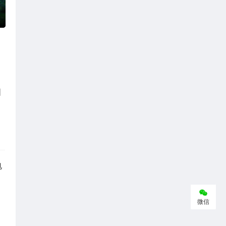
图
电
微信