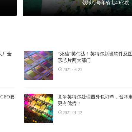
领域可每年省电40亿度
大厂全
“死磕”英伟达！英特尔新设软件及
形芯片两大部门
2021-06-23
 CEO要
竞争英特尔处理器外包订单，台积
更有优势？
2021-01-12