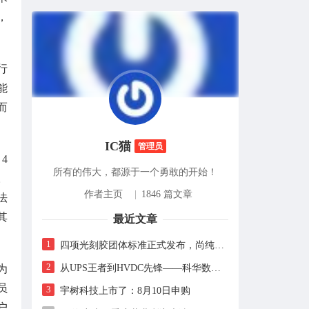
，
行
能
而
IC猫
管理员
4
所有的伟大，都源于一个勇敢的开始！
。
作者主页
|
1846 篇文章
法
其
最近文章
1
四项光刻胶团体标准正式发布，尚纯智造以设备商身份跻身标准起草席
2
从UPS王者到HVDC先锋——科华数据的“时代转身”
为
员
3
宇树科技上市了：8月10日申购
户