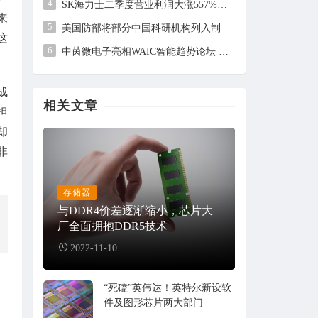
4
SK海力士二季度营业利润大涨557%，但未及市场预期
来
5
美国防部将部分中国科研机构列入制裁清单，中方回应
这
6
中茵微电子亮相WAIC智能趋势论坛 AI ASIC芯片定制平台赋能工业AI落地
成
相关文章
担
却
非
存储器
与DDR4价差逐渐缩小，芯片大
厂全面拥抱DDR5技术
2022-11-10
“死磕”英伟达！英特尔新设软
件及图形芯片两大部门