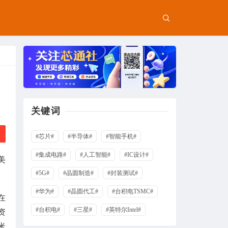
关键词
#芯片#
#半导体#
#智能手机#
#集成电路#
#人工智能#
#IC设计#
美
#5G#
#晶圆制造#
#封装测试#
#华为#
#晶圆代工#
#台积电TSMC#
在
#台积电#
#三星#
#英特尔Intel#
资
米