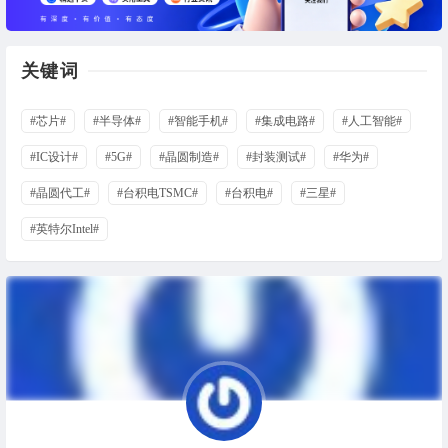
关键词
#芯片#
#半导体#
#智能手机#
#集成电路#
#人工智能#
#IC设计#
#5G#
#晶圆制造#
#封装测试#
#华为#
#晶圆代工#
#台积电TSMC#
#台积电#
#三星#
#英特尔Intel#