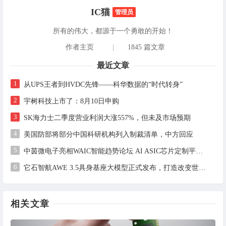
IC猫
管理员
所有的伟大，都源于一个勇敢的开始！
作者主页
|
1845 篇文章
最近文章
1
从UPS王者到HVDC先锋——科华数据的“时代转身”
2
宇树科技上市了：8月10日申购
3
SK海力士二季度营业利润大涨557%，但未及市场预期
4
美国防部将部分中国科研机构列入制裁清单，中方回应
5
中茵微电子亮相WAIC智能趋势论坛 AI ASIC芯片定制平台赋能工业AI落地
6
它石智航AWE 3.5具身基座大模型正式发布，打造改变世界的物理AI
相关文章