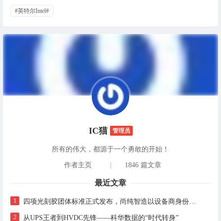
#英特尔Intel#
IC猫
管理员
所有的伟大，都源于一个勇敢的开始！
作者主页
|
1846 篇文章
最近文章
1
四项光刻胶团体标准正式发布，尚纯智造以设备商身份跻身标准起草席
2
从UPS王者到HVDC先锋——科华数据的“时代转身”