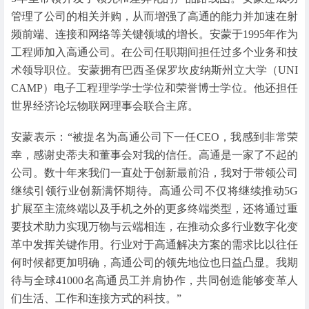
管理了公司的相关并购，从而增强了高通的能力并加速在射
频前端、连接和网络等关键领域的增长。安蒙于1995年作为
工程师加入高通公司。在公司任职期间担任过多个业务和技
术领导职位。安蒙拥有巴西圣保罗坎皮纳斯州立大学（UNI
CAMP）电子工程理学学士学位和荣誉博士学位。他还担任
世界经济论坛物联网理事会联合主席。
安蒙表示：“被提名为高通公司下一任CEO，我感到非常荣
幸，感谢史蒂夫和董事会对我的信任。高通是一家了不起的
公司。数十年来我们一直处于创新最前沿，我对于带领公司
继续引领行业创新满怀期待。高通公司不仅将继续推动5G
扩展至主流终端以及手机之外的更多终端类型，还将通过重
要技术助力实现万物与云端相连，在推动众多行业数字化变
革中发挥关键作用。行业对于高通解决方案的需求比以往任
何时候都更加明确，高通公司的领先地位也日益凸显。我期
待与全球41000名高通员工并肩协作，共同创造能够变革人
们生活、工作和连接方式的科技。”