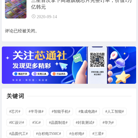
三星首次拿下高通旗舰芯片完整订单，价值1万
亿韩元
2020-09-14
评论已经被关闭。
关键词
#芯片#
#半导体#
#智能手机#
#集成电路#
#人工智能#
#IC设计#
#5G#
#晶圆制造#
#封装测试#
#华为#
#晶圆代工#
#台积电TSMC#
#台积电#
#三星#