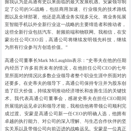
握我认为是高通有史以来面临的最大发展机遇。安蒙领导制
定了公司的5G战略，包括商用加速、行业领先的技术路线
图以及全球部署。他还是高通业务实现多元化、将业务拓展
至智能手机以外全新行业这一战略的主要缔造者和推动者，
这些全新行业包括汽车、射频前端和物联网。我相信，在安
蒙出任公司CEO后，高通公司将继续发明领先科技，继续
为所有行业参与方创造价值。”
高通公司董事长Mark McLaughlin表示：“史蒂夫在他的任期
内经历了许多前所未有的情况，在他担任公司CEO的七年
里所面对的情况比多数企业领导者整个职业生涯中所面对的
还要多。在史蒂夫的领导下，高通公司保持专注并为股东创
造了巨大价值，持续发明推动经济增长和改善生活的关键技
术。我代表高通公司董事会，感谢史蒂夫在担任CEO期间
所展现的远见卓识和领导才能，我相信他将带领公司顺利完
成过渡。安蒙是高通公司新一任CEO的明确人选，他拥有
卓越的执行能力、对公司的深入理解、与生态合作伙伴的坚
实关系以及带领公司向前迈进的战略远见。安蒙是一位真正