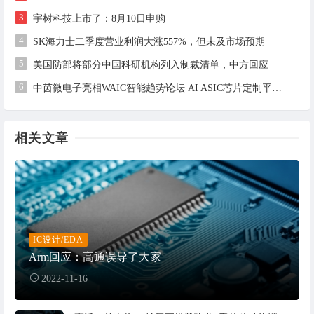
3
宇树科技上市了：8月10日申购
4
SK海力士二季度营业利润大涨557%，但未及市场预期
5
美国防部将部分中国科研机构列入制裁清单，中方回应
6
中茵微电子亮相WAIC智能趋势论坛 AI ASIC芯片定制平台赋能工业AI落地
相关文章
IC设计/EDA
Arm回应：高通误导了大家
2022-11-16