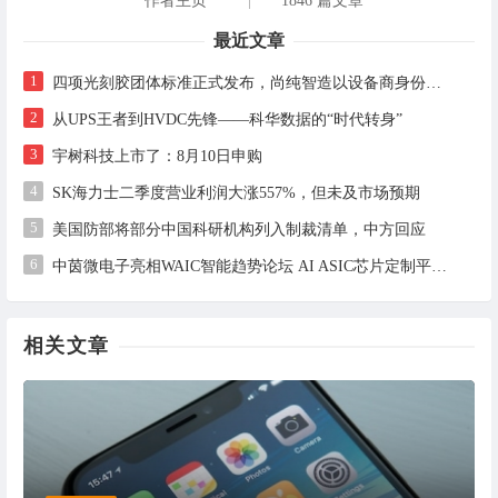
作者主页
|
1846 篇文章
最近文章
1
四项光刻胶团体标准正式发布，尚纯智造以设备商身份跻身标准起草席
2
从UPS王者到HVDC先锋——科华数据的“时代转身”
3
宇树科技上市了：8月10日申购
4
SK海力士二季度营业利润大涨557%，但未及市场预期
5
美国防部将部分中国科研机构列入制裁清单，中方回应
6
中茵微电子亮相WAIC智能趋势论坛 AI ASIC芯片定制平台赋能工业AI落地
相关文章