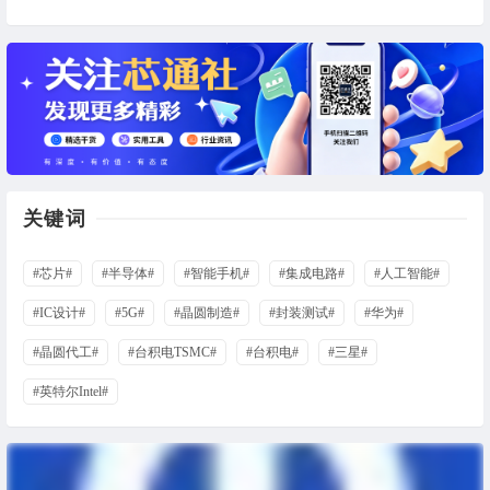
关键词
#芯片#
#半导体#
#智能手机#
#集成电路#
#人工智能#
#IC设计#
#5G#
#晶圆制造#
#封装测试#
#华为#
#晶圆代工#
#台积电TSMC#
#台积电#
#三星#
#英特尔Intel#