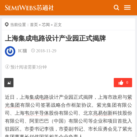
当前位置：
首页
»
芯闻
» 正文
上海集成电路设计产业园正式揭牌
IC猫
2018-11-29
预计阅读需要3分钟
0
近日，上海
集成电路
设计产业园正式揭牌，上海市政府与
紫
光集团
有限公司签署战略合作框架协议。紫光集团有限公
司、上海
韦尔半导体
股份有限公司、北京
兆易创新
科技股份
有限公司、阿里巴巴（中国）有限公司等企业和项目首批入
驻园区。市委书记李强，市委副书记、市长应勇会见了紫光
集团董事长赵伟国等相关企业负责人。