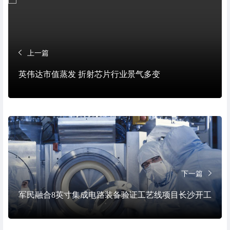
上一篇
英伟达市值蒸发 折射芯片行业景气多变
下一篇
军民融合8英寸集成电路装备验证工艺线项目长沙开工