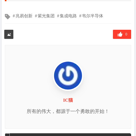
文
兆易创新
紫光集团
集成电路
韦尔半导体
章
标
签
0
IC猫
所有的伟大，都源于一个勇敢的开始！