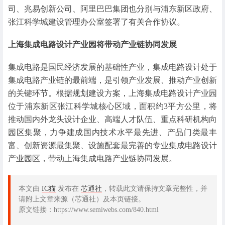
司、兆易创新公司、阿里巴巴集团也分别与浦东新区政府、
张江科学城建设管理办公室签署了有关合作协议。
上海集成电路设计产业园将带动产业链协同发展
集成电路是国民经济发展的基础性产业，集成电路设计处于
集成电路产业链的最前端，是引领产业发展、推动产业创新
的关键环节。根据规划建设方案，上海集成电路设计产业园
位于浦东新区张江科学城核心区域，面积约3平方公里，将
推动国内外龙头设计企业、高端人才队伍、重点科研机构向
园区集聚，力争建成国内技术水平最先进、产品门类最丰
富、创新资源最集聚、设施配套最完善的专业集成电路设计
产业园区，带动上海集成电路产业链协同发展。
本文由
IC猫
发布在
芯通社
，转载此文请保持文章完整性，并
请附上文章来源（芯通社）及本页链接。
原文链接：https://www.semiwebs.com/840.html