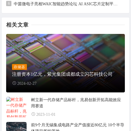
6
中茵微电子亮相WAIC智能趋势论坛 AI ASIC芯片定制平台赋能工业AI落地
相关文章
存储器
注册资本1亿元，紫光集团成都成立闪芯科技公司
2024-02-27
树立新一代存储产品标杆，兆易创新开拓高能效应
用赛道
2023-11-01
前9个月无锡集成电路产业产值接近80亿元 10个半导