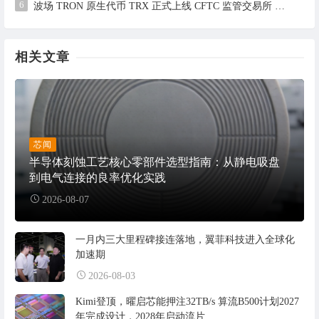
6
波场 TRON 原生代币 TRX 正式上线 CFTC 监管交易所 Bitnomial，开启合规期货交易新篇章
相关文章
芯闻
半导体刻蚀工艺核心零部件选型指南：从静电吸盘
到电气连接的良率优化实践
2026-08-07
一月内三大里程碑接连落地，翼菲科技进入全球化
加速期
2026-08-03
Kimi登顶，曜启芯能押注32TB/s 算流B500计划2027
年完成设计，2028年启动流片