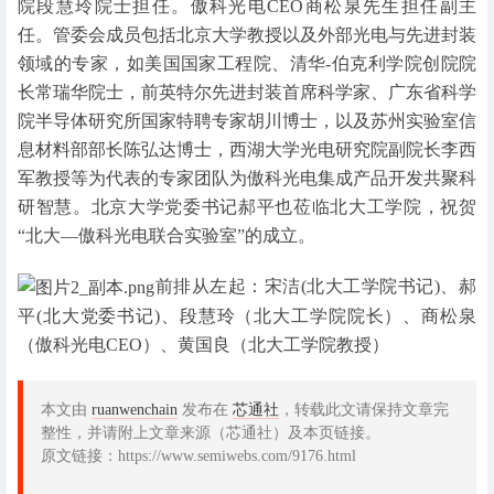
院段慧玲院士担任。傲科光电CEO商松泉先生担任副主
任。管委会成员包括北京大学教授以及外部光电与先进封装
领域的专家，如美国国家工程院、清华-伯克利学院创院院
长常瑞华院士，前英特尔先进封装首席科学家、广东省科学
院半导体研究所国家特聘专家胡川博士，以及苏州实验室信
息材料部部长陈弘达博士，西湖大学光电研究院副院长李西
军教授等为代表的专家团队为傲科光电集成产品开发共聚科
研智慧。北京大学党委书记郝平也莅临北大工学院，祝贺
“北大—傲科光电联合实验室”的成立。
前排从左起：宋洁(北大工学院书记)、郝
平(北大党委书记)、段慧玲（北大工学院院长）、商松泉
（傲科光电CEO）、黄国良（北大工学院教授）
本文由
ruanwenchain
发布在
芯通社
，转载此文请保持文章完
整性，并请附上文章来源（芯通社）及本页链接。
原文链接：https://www.semiwebs.com/9176.html