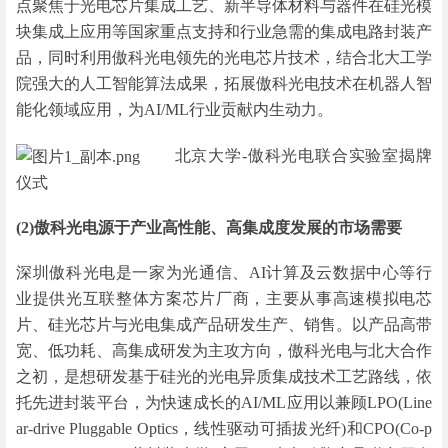
点聚焦于光电芯片集成工艺、新半导体材料与器件在硅光模
块集成上应用等国家重点支持和行业急需的集成电路封装产
品，同时利用傲科光电领先的光电芯片技术，结合北大工学
院强大的人工智能算法成果，拓展傲科光电技术在机器人智
能化领域应用，为AI/ML行业贡献内生动力。
北京大学-傲科光电联合实验室揭牌
仪式
(2)傲科光电源于产业高性能、高集成度发展的市场需要
深圳傲科光电是一家为光通信、AI计算及云数据中心等行
业提供光互联整体方案芯片厂商，主要从事高速模拟电芯
片、硅光芯片与光电集成产品研发生产、销售。以产品高带
宽、低功耗、高集成研发为主攻方向，傲科光电与北大合作
之初，是想研发基于硅光的光电异质集成技术工艺路线，依
托先进封装平台，为快速成长的AI/ML应用以兼顾LPO(Line
ar-drive Pluggable Optics，线性驱动可插拔光纤)和CPO(Co-p