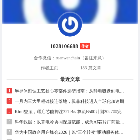
1028106688
作者
合作微信：ruanwenchain（备注来意）
作者主页
|
183 篇文章
最近文章
1
半导体刻蚀工艺核心零部件选型指南：从静电吸盘到电气连接的良率优化实践
2
一月内三大里程碑接连落地，翼菲科技进入全球化加速期
3
Kimi登顶，曜启芯能押注32TB/s 算流B500计划2027年完成设计，2028年启动流片
4
科华数据：以算电冷协同深度赋能，成为AI芯片厂商最值得信赖的算力基础设施合作伙伴
5
华为中国政企用户峰会2026｜以“三个转变”驱动服务体系全面升级