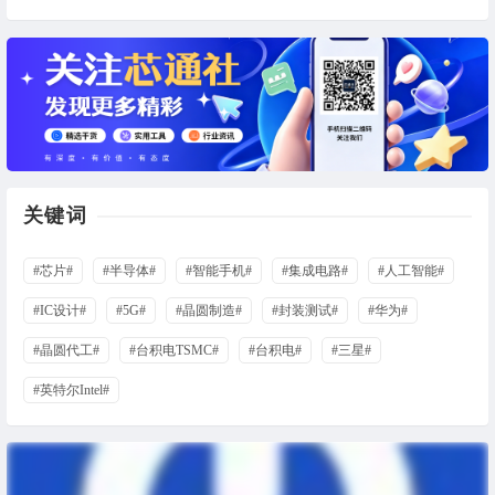
关键词
#芯片#
#半导体#
#智能手机#
#集成电路#
#人工智能#
#IC设计#
#5G#
#晶圆制造#
#封装测试#
#华为#
#晶圆代工#
#台积电TSMC#
#台积电#
#三星#
#英特尔Intel#