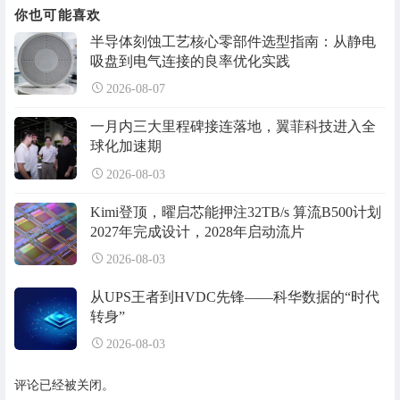
你也可能喜欢
半导体刻蚀工艺核心零部件选型指南：从静电
吸盘到电气连接的良率优化实践
2026-08-07
一月内三大里程碑接连落地，翼菲科技进入全
球化加速期
2026-08-03
Kimi登顶，曜启芯能押注32TB/s 算流B500计划
2027年完成设计，2028年启动流片
2026-08-03
从UPS王者到HVDC先锋——科华数据的“时代
转身”
2026-08-03
评论已经被关闭。