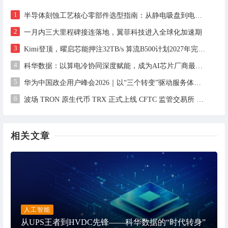
1
半导体刻蚀工艺核心零部件选型指南：从静电吸盘到电气连接的良率优化实践
2
一月内三大里程碑接连落地，翼菲科技进入全球化加速期
3
Kimi登顶，曜启芯能押注32TB/s 算流B500计划2027年完成设计，2028年启动流片
4
科华数据：以算电冷协同深度赋能，成为AI芯片厂商最值得信赖的算力基础设施合作伙伴
5
华为中国政企用户峰会2026｜以“三个转变”驱动服务体系全面升级
6
波场 TRON 原生代币 TRX 正式上线 CFTC 监管交易所 Bitnomial，开启合规期货交易新篇章
相关文章
人工智能
从UPS王者到HVDC先锋——科华数据的“时代转身”