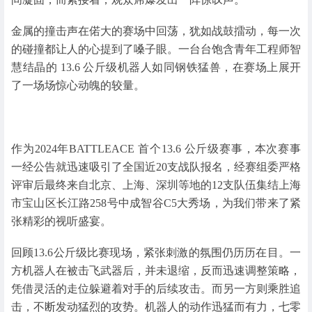
金属的撞击声在偌大的赛场中回荡，犹如战鼓擂动，每一次
的碰撞都让人的心提到了嗓子眼。一台台饱含青年工程师智
慧结晶的 13.6 公斤级机器人如同钢铁猛兽，在赛场上展开
了一场场惊心动魄的较量。
作为2024年BATTLEACE 首个13.6 公斤级赛事，本次赛事
一经公告就迅速吸引了全国近20支战队报名，经赛组委严格
评审后最终来自北京、上海、深圳等地的12支队伍集结上海
市宝山区长江路258号中成智谷C5大秀场，为我们带来了紧
张精彩的视听盛宴。
回顾13.6公斤级比赛现场，紧张刺激的氛围仍历历在目。一
方机器人在被击飞武器后，并未退缩，反而迅速调整策略，
凭借灵活的走位躲避着对手的后续攻击。而另一方则乘胜追
击，不断发动猛烈的攻势。机器人的动作迅猛而有力，七零