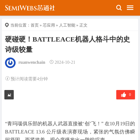
当前位置：
首页
»
芯应用
»
人工智能
» 正文
硬碰硬！BATTLEACE机器人格斗中的史
诗级较量
ruanwenchain
2024-10-21
预计阅读需要4分钟
0
“青玛瑙俱乐部的机器人武器直接被‘创’飞！” 在10月19日的
BATTLEACE 13.6 公斤级表演赛现场，紧张的气氛仿佛瞬
间凝固，而紧接着，观众席爆发出一阵惊叹声。