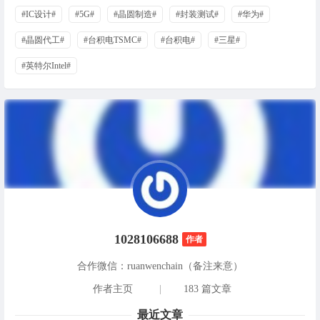
#IC设计#
#5G#
#晶圆制造#
#封装测试#
#华为#
#晶圆代工#
#台积电TSMC#
#台积电#
#三星#
#英特尔Intel#
1028106688
作者
合作微信：ruanwenchain（备注来意）
作者主页
|
183 篇文章
最近文章