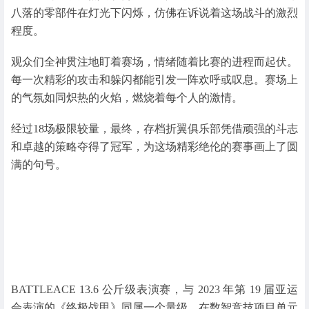
八落的零部件在灯光下闪烁，仿佛在诉说着这场战斗的激烈
程度。
观众们全神贯注地盯着赛场，情绪随着比赛的进程而起伏。
每一次精彩的攻击和躲闪都能引发一阵欢呼或叹息。赛场上
的气氛如同炽热的火焰，燃烧着每个人的激情。
经过18场极限较量，最终，存档折翼俱乐部凭借顽强的斗志
和卓越的策略夺得了冠军，为这场精彩绝伦的赛事画上了圆
满的句号。
BATTLEACE 13.6 公斤级表演赛，与 2023 年第 19 届亚运
会表演的《终极战甲》同属一个量级，在数智竞技项目单元