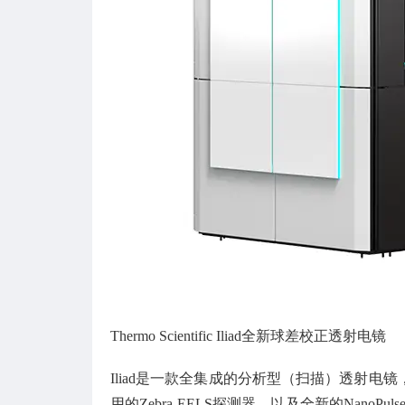
Thermo Scientific Iliad全新球差校正透射电镜
Iliad是一款全集成的分析型（扫描）透射电镜，
用的Zebra EELS探测器，以及全新的Nan