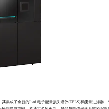
其集成了全新的Iliad 电子能量损失谱仪(EELS)和能量过滤器、
oPulser超快静电束闸，并通过多项创新，确保与电镜光学系统的深度