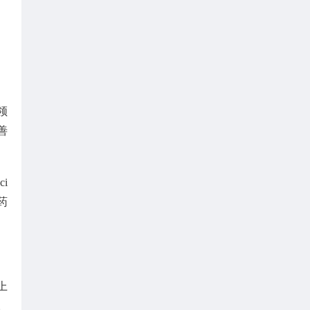
领
善
ci
药
上
。