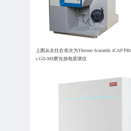
上图从左往右依次为Thermo Scientific iCAP PR
s GD-MS辉光放电质谱仪