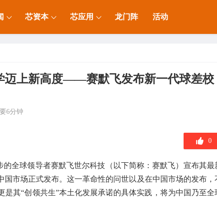
闻
芯资本
芯应用
龙门阵
活动
学迈上新高度——赛默飞发布新一代球差校
要6分钟
0
步的全球领导者赛默飞世尔科技（以下简称：赛默飞）宣布其最
 (扫描)透射电镜在中国市场正式发布。这一革命性的问世以及在中国市场的发布，
更是其“创领共生”本土化发展承诺的具体实践，将为中国乃至全