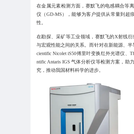
在金属元素检测方面，赛默飞的电感耦合等离子体
仪（GD-MS），能够为客户提供从常量到
性。
在勘探、采矿等工业领域，赛默飞的X射线衍
与宏观性能之间的关系。而针对在新能源、半导体
cientific Nicolet iS50傅里叶变换红外光谱仪、The
ntific Antaris IGS 气体分析仪
究，推动我国材料科学的进步。