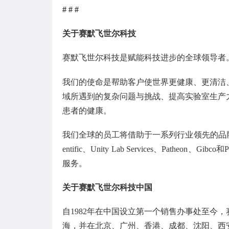
# # #
关于赛默飞世尔科技
赛默飞世尔科技是赋能科技进步的全球领导者。
我们的使命是帮助客户使世界更健康、更清洁
域所遇到的复杂问题与挑战、提高实验室生产
患者的健康。
我们全球的员工将借助于一系列行业领先的品牌——Thermo Sci
entific、Unity Lab Services、Pa
服务。
关于赛默飞世尔科技中国
自1982年在中国设立第一个销售办事处至今
海，并在北京、广州、香港、成都、沈阳、西安