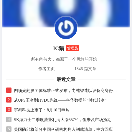
IC猫
管理员
所有的伟大，都源于一个勇敢的开始！
作者主页
|
1846 篇文章
最近文章
1
四项光刻胶团体标准正式发布，尚纯智造以设备商身份跻身标准起草席
2
从UPS王者到HVDC先锋——科华数据的“时代转身”
3
宇树科技上市了：8月10日申购
4
SK海力士二季度营业利润大涨557%，但未及市场预期
5
美国防部将部分中国科研机构列入制裁清单，中方回应