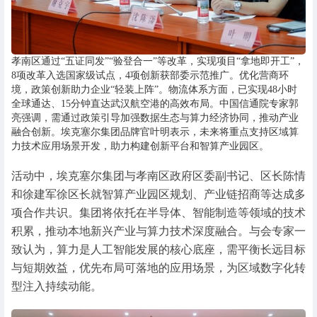
孝南区通过“五证同发”“验登合一”等改革，实现项目“拿地即开工”，
8项改革入选国家级试点，4项创新获部委示范推广。优化营商环
境，政策创新助力企业“轻装上阵”。物流体系方面，已实现48小时
全球通达、15分钟直达武汉航空港的高效布局。中国信通院专家郭
亮强调，需通过政策引导加强数据生态与算力经济协同，推动产业
融合创新。埃克塞尔集团品牌官叶明表示，未来将重点支持区域算
力技术应用场景开发，助力构建创新平台和智算产业园区。
活动中，埃克塞尔集团与孝南区政府区委副书记、区长陈情
和徐建军徐区长就智算产业园区规划、产业链招商等达成多
项合作共识。集团将依托在半导体、智能制造等领域的技术
积累，推动本地新兴产业与算力技术深度融合。与会专家一
致认为，算力是人工智能发展的核心底座，需平衡长远目标
与短期效益，优先布局可落地的应用场景，为区域数字化转
型注入持续动能。