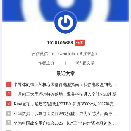
1028106688
作者
合作微信：ruanwenchain（备注来意）
作者主页
|
183 篇文章
最近文章
1
半导体刻蚀工艺核心零部件选型指南：从静电吸盘到电气连接的良率优化实践
2
一月内三大里程碑接连落地，翼菲科技进入全球化加速期
3
Kimi登顶，曜启芯能押注32TB/s 算流B500计划2027年完成设计，2028年启动流片
4
科华数据：以算电冷协同深度赋能，成为AI芯片厂商最值得信赖的算力基础设施合作伙伴
5
华为中国政企用户峰会2026｜以“三个转变”驱动服务体系全面升级