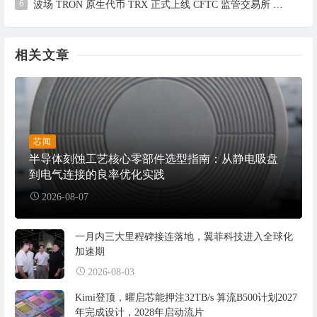
6
波场 TRON 原生代币 TRX 正式上线 CFTC 监管交易所 Bitnomial，开启合规期货交易新篇章
相关文章
芯闻
半导体刻蚀工艺核心零部件选型指南：从静电吸盘
到电气连接的良率优化实践
2026-08-07
一月内三大里程碑接连落地，翼菲科技进入全球化
加速期
2026-08-03
Kimi登顶，曜启芯能押注32TB/s 算流B500计划2027
年完成设计，2028年启动流片