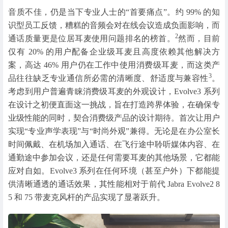
音质不佳，仍是当下专业人士的“首要痛点”。约 99% 的知
识型员工反馈，糟糕的音频会对在线会议造成负面影响，而
2
通话质量更是位居耳麦使用问题排名的榜首。
然而，目前
仅有 20% 的用户配备企业级耳麦且高度依赖其他解决方
案，高达 46% 用户仍在工作中使用消费级耳麦，而这类产
3
品往往缺乏专业通信所必需的清晰度、舒适度与兼容性
。
考虑到用户普遍青睐消费级耳麦的外观设计，Evolve3 系列
在设计之初便直面这一挑战，旨在打造跨界体验，在确保专
业级性能的同时，契合消费级产品的设计期待。首次让用户
实现“专业声学表现”与“时尚外观”兼得。无论是在办公室长
时间佩戴、在机场加入通话、在飞行途中聆听媒体内容、在
通勤途中参加会议，还是任何需要耳麦的其他场景，它都能
应对自如。Evolve3 系列在任何环境（甚至户外）下都能提
供清晰通透的通话效果，其性能相对于前代 Jabra Evolve2 8
5 和 75 带麦克风杆的产品实现了显著跃升。