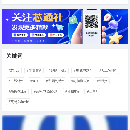
关键词
#芯片#
#半导体#
#智能手机#
#集成电路#
#人工智能#
#IC设计#
#5G#
#晶圆制造#
#封装测试#
#华为#
#晶圆代工#
#台积电TSMC#
#台积电#
#三星#
#英特尔Intel#