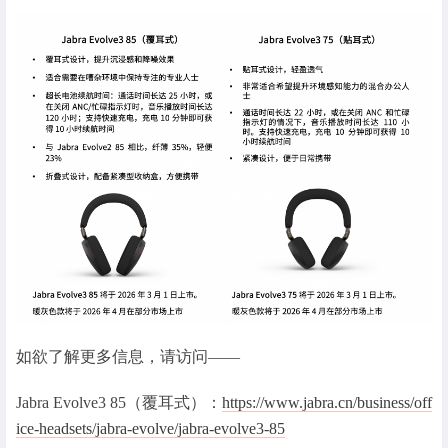
如欲了解更多信息，请访问——
Jabra Evolve3 85（覆耳式）：
https://www.jabra.cn/business/off
ice-headsets/jabra-evolve/jabra-evolve3-85